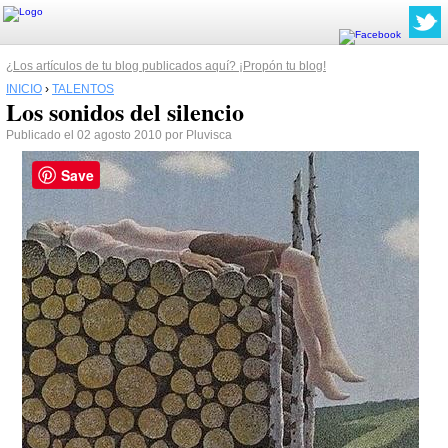
¿Los artículos de tu blog publicados aquí? ¡Propón tu blog!
INICIO
›
TALENTOS
Los sonidos del silencio
Publicado el 02 agosto 2010 por Pluvisca
Save