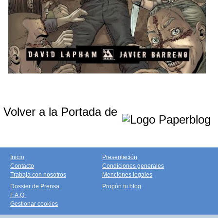
Volver a la Portada de
Inicio
Presentación
Contacto
Condiciones generales
Trabaja con nosotros
Menciones legales
Dossier de Prensa
Propón tu blog
F.A.Q.
Gestionar cookies