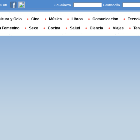
s en
Seudónimo
Contraseña
ltura y Ocio
Cine
Música
Libros
Comunicación
Tecnol
n Femenino
Sexo
Cocina
Salud
Ciencia
Viajes
Ten