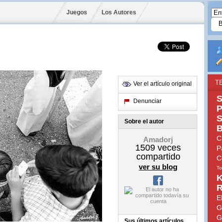
Juegos
Los Autores
T
Ver el artículo original
S
Denunciar
P
S
Sobre el autor
B
C
Amadorj
1509
veces
P
compartido
C
ver su blog
To
K
R
E
G
G
Sus últimos artículos