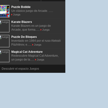
Puzzle Bobble
Un clásico juego de Arcade. ......
Juega
Karate Blazers
Karate Blazers es un juego de
Arcade, que forma......
Juega
Puzzle De Bloques
Inventado en 1984 por el ruso Alekséi
Pázhitnov, e......
Juega
Magical Cat Adventure
Redescubre Magical Cat Adventure,
un juego de la......
Juega
Descubrir el espacio Juegos