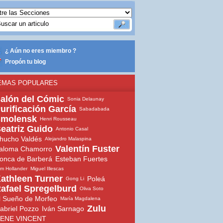
¿ Aún no eres miembro ?
Propón tu blog
EMAS POPULARES
alón del Cómic
Sonia Delaunay
urificación García
Sabadabada
molensk
Henri Rousseau
eatriz Guido
Antonio Casal
hucho Valdés
Alejandro Malaspina
Valentín Fuster
aloma Chamorro
onca de Barberá
Esteban Fuertes
m Hollander
Miguel Illescas
athleen Turner
Poleá
Gong Li
afael Spregelburd
Oliva Soto
l Sueño de Morfeo
María Magdalena
Zulu
abriel Pozzo
Iván Sarnago
ENE VINCENT