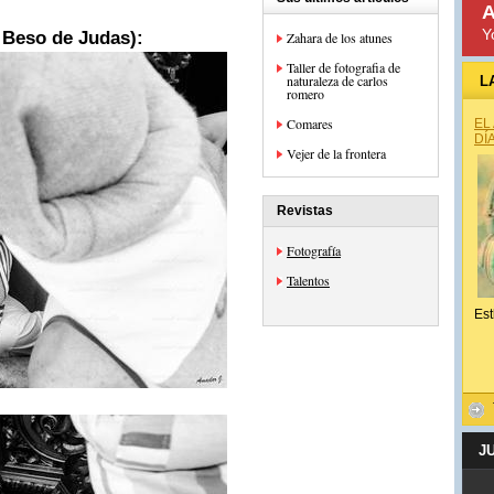
A
Y
 Beso de Judas):
Zahara de los atunes
Taller de fotografia de
naturaleza de carlos
L
romero
Comares
EL
DÍ
Vejer de la frontera
Revistas
Fotografía
Talentos
Est
J