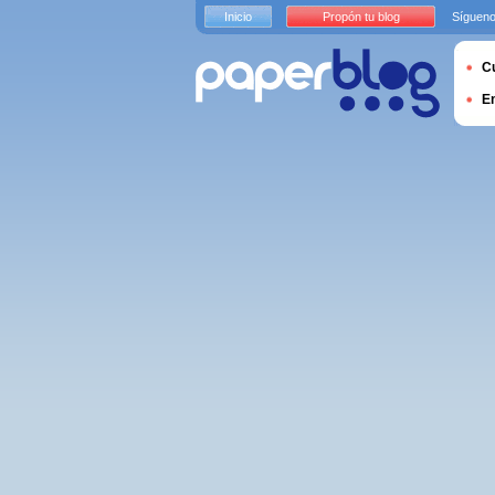
Inicio
Propón tu blog
Sígueno
Cu
E