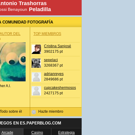
ntonio Trashorras
Peladilla
ossi Benayoun
A COMUNIDAD FOTOGRAFÍA
 AUTOR DEL
TOP MIEMBROS
A
Cristina Sanjosé
3902175 pt
sepelaci
3268367 pt
adrianreyes
2849686 pt
her A.l.
cupcakeshermosos
2427175 pt
Todo sobre él
Hazte miembro
UEGOS EN ES.PAPERBLOG.COM
Arcade
Casino
Estrategia