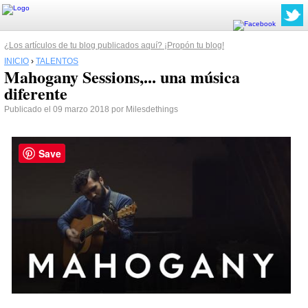
¿Los artículos de tu blog publicados aquí? ¡Propón tu blog!
INICIO
›
TALENTOS
Mahogany Sessions,... una música
diferente
Publicado el 09 marzo 2018 por Milesdethings
Save