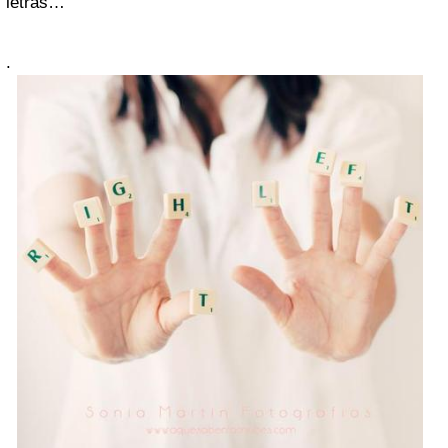
letras…
.