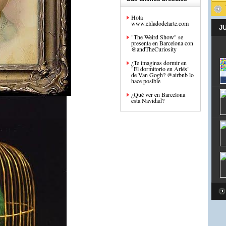
Hola
www.eldadodelarte.com
J
"The Weird Show" se
presenta en Barcelona con
@andTheCuriosity
¿Te imaginas dormir en
"El dormitorio en Arlés"
de Van Gogh? @airbnb lo
hace posible
¿Qué ver en Barcelona
esta Navidad?