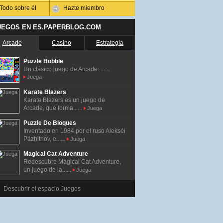
Todo sobre él
Hazte miembro
UEGOS EN ES.PAPERBLOG.COM
Arcade
Casino
Estrategia
Puzzle Bobble
Un clásico juego de Arcade. ......
Juega
Karate Blazers
Karate Blazers es un juego de
Arcade, que forma......
Juega
Puzzle De Bloques
Inventado en 1984 por el ruso Alekséi
Pázhitnov, e......
Juega
Magical Cat Adventure
Redescubre Magical Cat Adventure,
un juego de la......
Juega
Descubrir el espacio Juegos