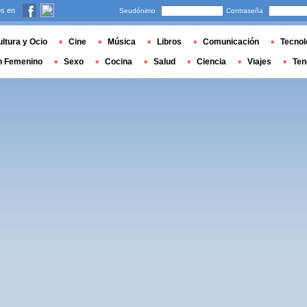
s en
Seudónimo
Contraseña
ltura y Ocio
Cine
Música
Libros
Comunicación
Tecnol
n Femenino
Sexo
Cocina
Salud
Ciencia
Viajes
Ten