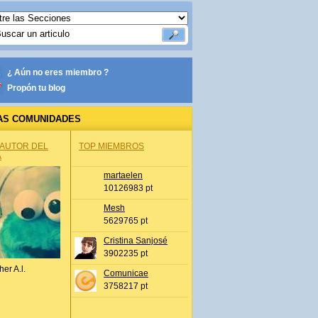
¿ Aún no eres miembro ?
Propón tu blog
AS COMUNIDADES
 AUTOR DEL
TOP MIEMBROS
A
martaelen
10126983 pt
Mesh
5629765 pt
Cristina Sanjosé
3902235 pt
her A.l.
Comunicae
3758217 pt