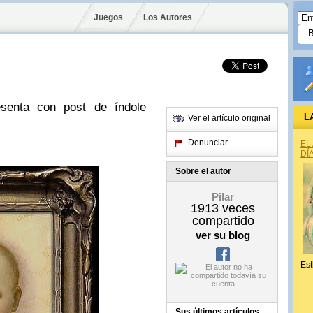
Juegos
Los Autores
senta con post de índole
L
Ver el artículo original
Denunciar
EL
DÍ
Sobre el autor
Pilar
1913
veces
compartido
ver su blog
Est
Sus últimos artículos