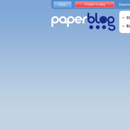
Inicio
Propón tu blog
Sígueno
Cu
E