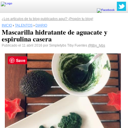
¿Los artículos de tu blog publicados aquí? ¡Propón tu blog!
INICIO
›
TALENTOS
›
DIARIO
Mascarilla hidratante de aguacate y
espirulina casera
Publicado el 11 abril 2016 por Simpletybs Tiby Fuentes
@tiby_tybs
Save