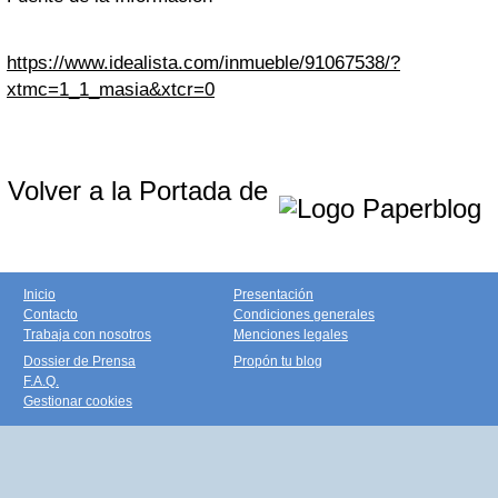
https://www.idealista.com/inmueble/91067538/?
xtmc=1_1_masia&xtcr=0
Volver a la Portada de
Inicio
Presentación
Contacto
Condiciones generales
Trabaja con nosotros
Menciones legales
Dossier de Prensa
Propón tu blog
F.A.Q.
Gestionar cookies