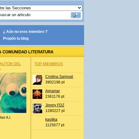
¿ Aún no eres miembro ?
Propón tu blog
A COMUNIDAD LITERATURA
 AUTOR DEL
TOP MIEMBROS
A
Cristina Sanjosé
3902196 pt
Agramar
2361176 pt
Jimmy FDZ
1280227 pt
her A.l.
kaotika
1125677 pt