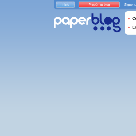
Inicio
Propón tu blog
Sígueno
Cu
E