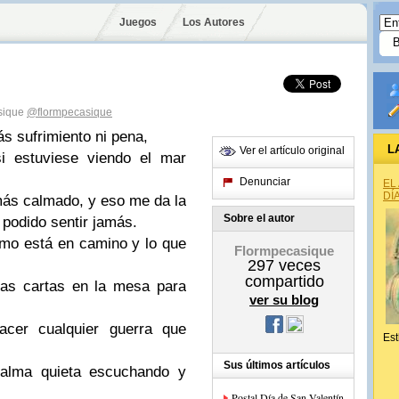
Juegos
Los Autores
asique
@flormpecasique
s sufrimiento ni pena,
L
Ver el artículo original
i estuviese viendo el mar
Denunciar
EL
DÍ
más calmado, y eso me da la
Sobre el autor
podido sentir jamás.
amo está en camino y lo que
Flormpecasique
297
veces
compartido
as cartas en la mesa para
ver su blog
cer cualquier guerra que
Est
Sus últimos artículos
 alma quieta escuchando y
Postal Día de San Valentín