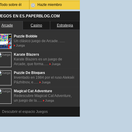
Todo sobre él
Hazte miembro
UEGOS EN ES.PAPERBLOG.COM
Arcade
Casino
Estrategia
Puzzle Bobble
Un clásico juego de Arcade. ......
Juega
Karate Blazers
Karate Blazers es un juego de
Arcade, que forma......
Juega
Puzzle De Bloques
Inventado en 1984 por el ruso Alekséi
Pázhitnov, e......
Juega
Magical Cat Adventure
Redescubre Magical Cat Adventure,
un juego de la......
Juega
Descubrir el espacio Juegos