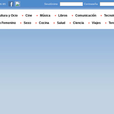
s en
Seudónimo
Contraseña
ltura y Ocio
Cine
Música
Libros
Comunicación
Tecnol
n Femenino
Sexo
Cocina
Salud
Ciencia
Viajes
Ten