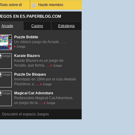
Todo sobre él
Hazte miembro
UEGOS EN ES.PAPERBLOG.COM
Arcade
Casino
Estrategia
Puzzle Bobble
Un clásico juego de Arcade. ......
Juega
Karate Blazers
Karate Blazers es un juego de
Arcade, que forma......
Juega
Puzzle De Bloques
Inventado en 1984 por el ruso Alekséi
Pázhitnov, e......
Juega
Magical Cat Adventure
Redescubre Magical Cat Adventure,
un juego de la......
Juega
Descubrir el espacio Juegos