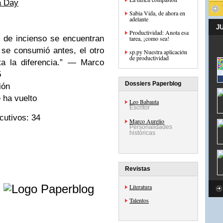
a Day
Sabia Vida, de ahora en
adelante
J
Productividad: Anota esa
de incienso se encuentran
tarea, ¡como sea!
 se consumió antes, el otro
sp.py Nuestra aplicación
de productividad
 la diferencia.
— Marco
5
Dossiers Paperblog
ión
 ha vuelto
Leo Babauta
Escritor
u­ti­vos: 34
Marco Aurelio
Personalidades
históricas
Revistas
e
Literatura
Talentos