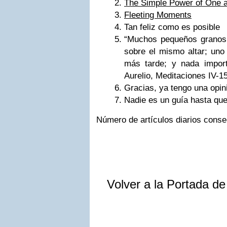
The Simple Power of One 
Fleeting Moments
Tan feliz como es posible
Muchos pequeños granos 
sobre el mismo altar; uno
más tarde; y nada importa
Aurelio, Meditaciones IV-1
Gracias, ya tengo una opin
Nadie es un guía hasta que
Número de artícu­los dia­rios con­se­c
Volver a la Portada d