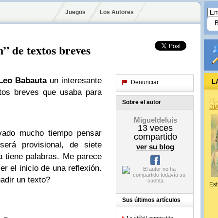
Juegos
Los Autores
n” de textos breves
Leo Babauta
un interesante
L
Denunciar
xtos breves que usaba para
EL
Sobre el autor
DÍ
Migueldeluis
13
veces
evado mucho tiempo pensar
compartido
será provisional, de siete
ver su blog
a tiene palabras. Me parece
r el inicio de una reflexión.
adir un texto?
Est
Sus últimos artículos
La difícil compasión