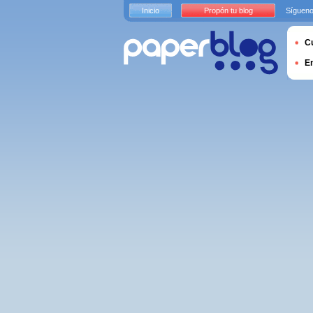
Inicio
Propón tu blog
Sígueno
Cu
E