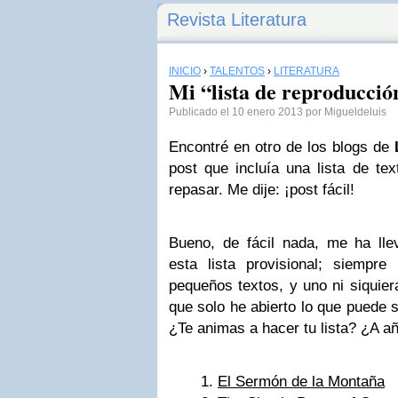
Revista Literatura
INICIO
›
TALENTOS
›
LITERATURA
Mi “lista de reproducció
Publicado el 10 enero 2013 por Migueldeluis
Encontré en otro de los blogs de
post que incluía una lista de te
repasar. Me dije: ¡post fácil!
Bueno, de fácil nada, me ha ll
esta lista provisional; siempre 
pequeños textos, y uno ni siquier
que solo he abierto lo que puede se
¿Te animas a hacer tu lista? ¿A añ
El Sermón de la Montaña