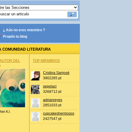
¿ Aún no eres miembro ?
Propón tu blog
A COMUNIDAD LITERATURA
 AUTOR DEL
TOP MIEMBROS
A
Cristina Sanjosé
3902265 pt
sepelaci
3268712 pt
adrianreyes
2851033 pt
her A.l.
cupcakeshermosos
2427547 pt