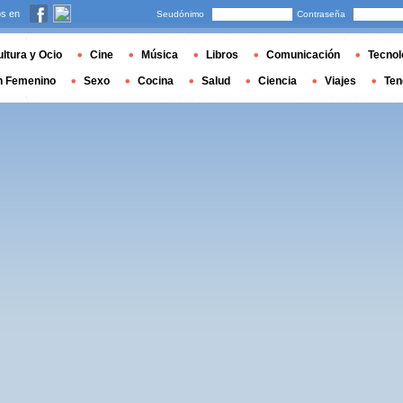
s en
Seudónimo
Contraseña
ltura y Ocio
Cine
Música
Libros
Comunicación
Tecnol
n Femenino
Sexo
Cocina
Salud
Ciencia
Viajes
Ten