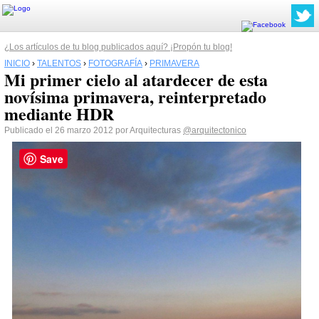
¿Los artículos de tu blog publicados aquí? ¡Propón tu blog!
INICIO
›
TALENTOS
›
FOTOGRAFÍA
›
PRIMAVERA
Mi primer cielo al atardecer de esta
novísima primavera, reinterpretado
mediante HDR
Publicado el 26 marzo 2012 por Arquitecturas
@arquitectonico
Save