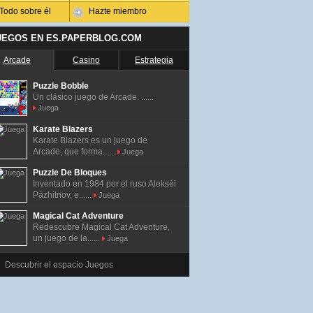
Todo sobre él
Hazte miembro
UEGOS EN ES.PAPERBLOG.COM
Arcade
Casino
Estrategia
Puzzle Bobble
Un clásico juego de Arcade. ......
Juega
Karate Blazers
Karate Blazers es un juego de
Arcade, que forma......
Juega
Puzzle De Bloques
Inventado en 1984 por el ruso Alekséi
Pázhitnov, e......
Juega
Magical Cat Adventure
Redescubre Magical Cat Adventure,
un juego de la......
Juega
Descubrir el espacio Juegos