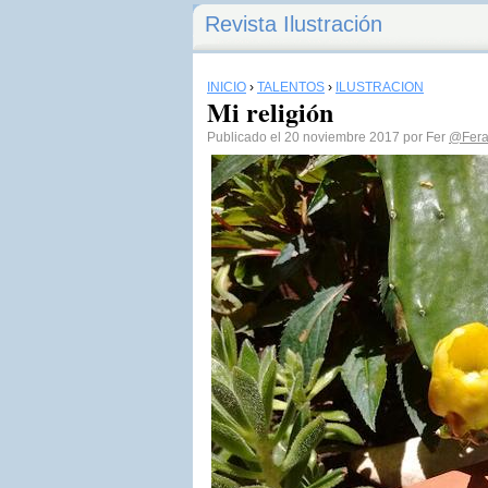
Revista Ilustración
INICIO
›
TALENTOS
›
ILUSTRACIÓN
Mi religión
Publicado el 20 noviembre 2017 por Fer
@Fera