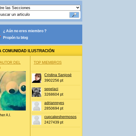
¿ Aún no eres miembro ?
Propón tu blog
A COMUNIDAD ILUSTRACIÓN
 AUTOR DEL
TOP MIEMBROS
A
Cristina Sanjosé
3902256 pt
sepelaci
3268604 pt
adrianreyes
2850694 pt
her A.l.
cupcakeshermosos
2427439 pt