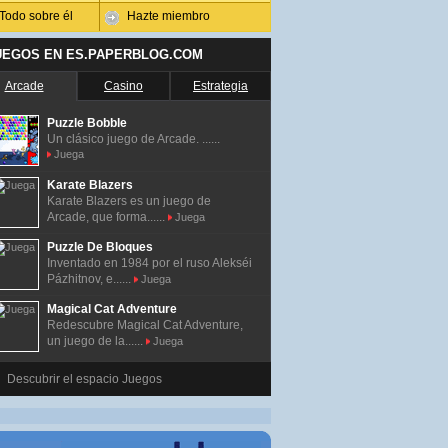
Todo sobre él
Hazte miembro
UEGOS EN ES.PAPERBLOG.COM
Arcade
Casino
Estrategia
Puzzle Bobble
Un clásico juego de Arcade. ......
Juega
Karate Blazers
Karate Blazers es un juego de
Arcade, que forma......
Juega
Puzzle De Bloques
Inventado en 1984 por el ruso Alekséi
Pázhitnov, e......
Juega
Magical Cat Adventure
Redescubre Magical Cat Adventure,
un juego de la......
Juega
Descubrir el espacio Juegos