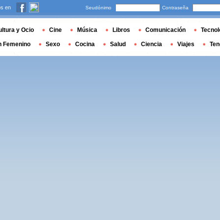
s en
Seudónimo
Contraseña
ltura y Ocio
Cine
Música
Libros
Comunicación
Tecnol
n Femenino
Sexo
Cocina
Salud
Ciencia
Viajes
Ten