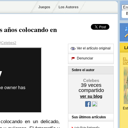
Juegos
Los Autores
s años colocando en
Celebes2
L
Ver el artículo original
Denunciar
EL
DÍ
Sobre el autor
Celebes
39
veces
compartido
ver su blog
Est
Sus últimos artículos
 colocando en un delicado,
(vía Este fotógrafo