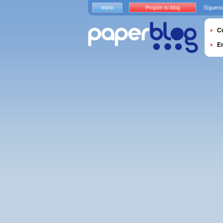
Inicio
Propón tu blog
Sígueno
Cu
E