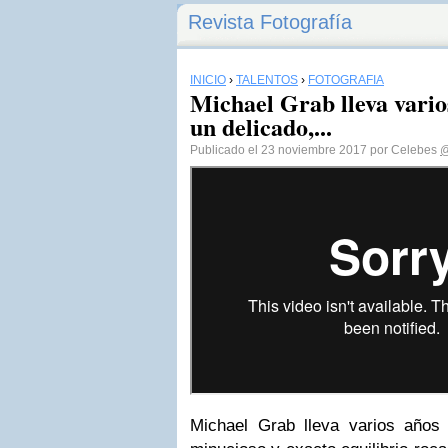
Revista Fotografía
INICIO
›
TALENTOS
›
FOTOGRAFÍA
Michael Grab lleva vario
un delicado,...
Publicado el 23 noviembre 2017 por Celebes
@
Michael Grab lleva varios años