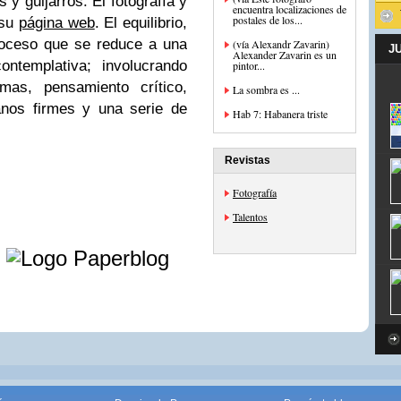
 y guijarros. El fotografía y
encuentra localizaciones de
postales de los...
 su
página web
. El equilibrio,
roceso que se reduce a una
(vía Alexandr Zavarin)
J
Alexander Zavarin es un
ontemplativa; involucrando
pintor...
emas, pensamiento crítico,
La sombra es ...
anos firmes y una serie de
Hab 7: Habanera triste
Revistas
Fotografía
Talentos
e