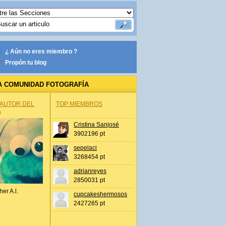
¿ Aún no eres miembro ?
Propón tu blog
A COMUNIDAD FOTOGRAFÍA
 AUTOR DEL
TOP MIEMBROS
A
Cristina Sanjosé
3902196 pt
sepelaci
3268454 pt
adrianreyes
2850031 pt
her A.l.
cupcakeshermosos
2427265 pt