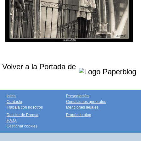
Volver a la Portada de
Inicio
Presentación
Contacto
Condiciones generales
Trabaja con nosotros
Menciones legales
Dossier de Prensa
Propón tu blog
F.A.Q.
Gestionar cookies