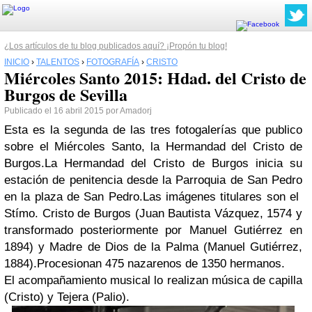
¿Los artículos de tu blog publicados aquí? ¡Propón tu blog!
INICIO
›
TALENTOS
›
FOTOGRAFÍA
›
CRISTO
Miércoles Santo 2015: Hdad. del Cristo de
Burgos de Sevilla
Publicado el 16 abril 2015 por Amadorj
Esta es la segunda de las tres fotogalerías que publico
sobre el Miércoles Santo, la Hermandad del Cristo de
Burgos.
La Hermandad del Cristo de Burgos inicia su
estación de penitencia desde la Parroquia de San Pedro
en la plaza de San Pedro.
Las imágenes titulares son el
Stímo. Cristo de Burgos (Juan Bautista Vázquez, 1574 y
transformado posteriormente por Manuel Gutiérrez en
1894) y Madre de Dios de la Palma (Manuel Gutiérrez,
1884).
Procesionan 475 nazarenos de 1350 hermanos.
El acompañamiento musical lo realizan música de capilla
(Cristo) y Tejera (Palio).