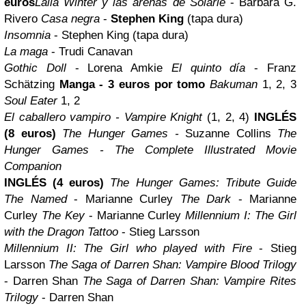
euros
Laila Winter y las arenas de Solarie
- Bárbara G.
Rivero
Casa negra
-
Stephen King
(tapa dura)
Insomnia
- Stephen King (tapa dura)
La maga
- Trudi Canavan
Gothic Doll
- Lorena Amkie
El quinto día
- Franz
Schätzing
Manga - 3 euros por tomo
Bakuman
1, 2, 3
Soul Eater
1, 2
El caballero vampiro - Vampire Knight
(1, 2, 4)
INGLÉS
(8 euros)
The Hunger Games -
Suzanne Collins
The
Hunger Games - The Complete Illustrated Movie
Companion
INGLÉS (4 euros)
The Hunger Games: Tribute Guide
The Named
- Marianne Curley
The Dark
- Marianne
Curley
The Key
- Marianne Curley
Millennium I: The Girl
with the Dragon Tattoo
- Stieg Larsson
Millennium II: The Girl who played with Fire
- Stieg
Larsson
The Saga of Darren Shan: Vampire Blood Trilogy
- Darren Shan
The Saga of Darren Shan: Vampire Rites
Trilogy
- Darren Shan