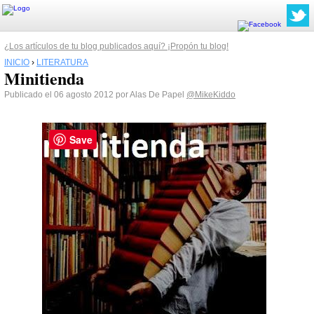
¿Los artículos de tu blog publicados aquí? ¡Propón tu blog!
INICIO
›
LITERATURA
Minitienda
Publicado el 06 agosto 2012 por Alas De Papel
@MikeKiddo
Save