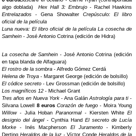
algo doblada)
Hex Hall 3: Embrujo -
Rachel Hawkins
Entrelazados
- Gena Showalter
Crepúsculo: El libro
oficial de la película
Luna nueva: El libro oficial de la película
La cosecha de
Samhein -
José Antonio Cotrina (edición de Hidra)
La cosecha de Samhein -
José Antonio Cotrina (edición
en tapa blanda de Alfaguara)
El rostro de la sombra
- Alfredo Gómez Cerdá
Helena de Troya
- Margaret George (edición de bolsillo)
El códice secreto
- Lev Grossman (edición de bolsillo)
Los magníficos 12
- Michael Grant
Tres años en Nueva York
- Ana Galán
Astrología para ti
-
Silvana Lowell
8 euros
Corazón de fuego -
Moira Young
Willow
- Julia Hoban
Paranormal
- Kiersten White
El
designio del ángel
- Cynthia Hand
El secreto de Lucía
Morke
- Inés Macpherson
El Juramento
- Kimberly
Derting
Heraldos de la luz
- Víctor Conde
Heraldos de la