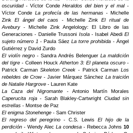
oscuridad
- Víctor Conde
Heraldos del bien y el mal
-
Víctor Conde
La profecía de las hermanas
- Michelle
Zink
El ángel del caos
- Michelle Zink
El ritual de
Avebury
- Michelle Zink
Angelology: El Libro de las
Generaciones - Danielle Trussoni
Isola
- Isabel Abedi
El
sujeto número 1
- Paula Sáez
La torre prohibida -
Ángel
Gutiérrez y David Zurdo
El violín negro
- Sandra Andrés Belenguer
La maldición
del tigre
- Colleen Houck
Atherton 3: El planeta oscuro
-
Patrick Carman
Skeleton Creek
- Patrick Carman
Los
rebeldes de Crow
- Javier Márquez Sánchez
La traición
de Natalie Hargrove
- Lauren Kate
La Caza del Nigromante
- Antonio Martín Morales
Caperucita roja
- Sarah Blakley-Cartwright
Ciudad sin
estrellas
- Montse de Paz
El enigma Stonehenge
- Sam Christer
El regreso del peregrino
- C.S. Lewis
El hijo de la
perdición
- Wendy Alec
La condesa
- Rebecca Johns
10