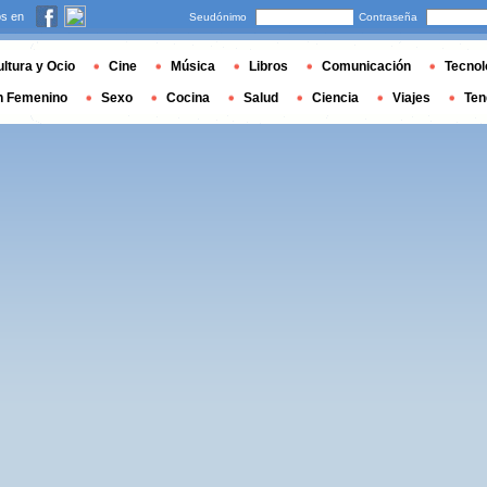
s en
Seudónimo
Contraseña
ltura y Ocio
Cine
Música
Libros
Comunicación
Tecnol
n Femenino
Sexo
Cocina
Salud
Ciencia
Viajes
Ten