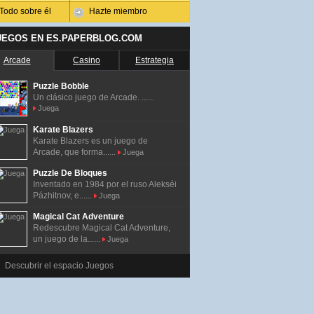
Todo sobre él
Hazte miembro
UEGOS EN ES.PAPERBLOG.COM
Arcade
Casino
Estrategia
Puzzle Bobble
Un clásico juego de Arcade. ......
Juega
Karate Blazers
Karate Blazers es un juego de
Arcade, que forma......
Juega
Puzzle De Bloques
Inventado en 1984 por el ruso Alekséi
Pázhitnov, e......
Juega
Magical Cat Adventure
Redescubre Magical Cat Adventure,
un juego de la......
Juega
Descubrir el espacio Juegos