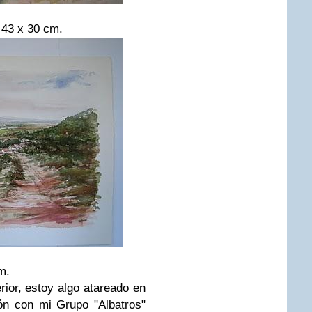
a
43 x 30 cm.
m.
ior, estoy algo atareado en
ón con mi Grupo "Albatros"