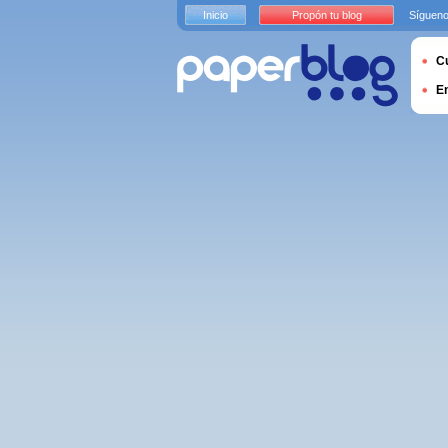
Inicio
Propón tu blog
Sígueno
Cu
E