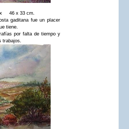
blex
46 x 33 cm.
sta gaditana fue un placer
ue tiene.
fías por falta de tiempo y
 trabajos.