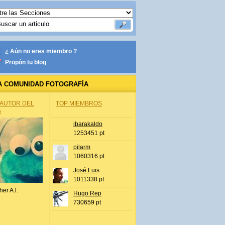
¿ Aún no eres miembro ?
Propón tu blog
A COMUNIDAD FOTOGRAFÍA
 AUTOR DEL
TOP MIEMBROS
A
ibarakaldo
1253451 pt
pilarm
1060316 pt
José Luis
1011338 pt
her A.l.
Hugo Rep
730659 pt