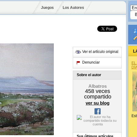
Juegos
Los Autores
L
Ver el artículo original
Denunciar
EL
DÍ
Sobre el autor
Albatros
458
veces
compartido
ver su blog
Est
Sus últimos artículos