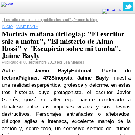
¿Los artículos de tu blog publicados aquí? ¡Propón tu blog!
INICIO
›
JAIME BAYLY
Morirás mañana (trilogía): "El escritor
sale a matar", "El misterio de Alma
Rossi" y "Escupirán sobre mi tumba",
Jaime Bayly
Publicado el 08 septiembre 2013 por Bea Mendes
Autor: Jaime Bayly
Editorial: Punto de
lectura
Páginas: 472
Sinopsis:
Jaime Bayly
muestra
una realidad esperpéntica, grotesca y deforme, en estas
tres historias cuyo protagonista, el escritor Javier
Garcés, quizá su alter ego, parece condenado a
debatirse entre sus impulsos vitales y sus deseos
destructivos. Personajes entrañables o afiebrados,
diálogos ágiles e intensos, excelente manejo de la
acción y, sobre todo, un corrosivo sentido del humor.