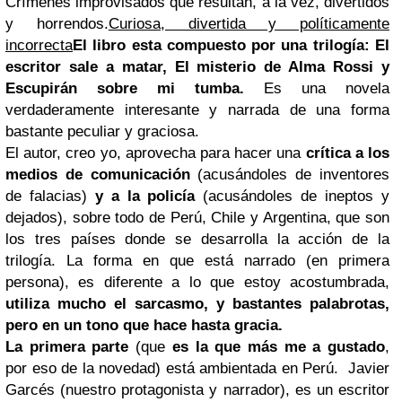
Crímenes improvisados que resultan, a la vez, divertidos
y horrendos.
Curiosa, divertida y políticamente
incorrecta
El libro esta compuesto por una trilogía: El
escritor sale a matar, El misterio de Alma Rossi y
Escupirán sobre mi tumba.
Es una novela
verdaderamente interesante y narrada de una forma
bastante peculiar y graciosa.
El autor, creo yo, aprovecha para hacer una
crítica a los
medios de comunicación
(acusándoles de inventores
de falacias)
y a la policía
(acusándoles de ineptos y
dejados), sobre todo de Perú, Chile y Argentina, que son
los tres países donde se desarrolla la acción de la
trilogía. La forma en que está narrado (en primera
persona), es diferente a lo que estoy acostumbrada,
utiliza mucho el sarcasmo, y bastantes palabrotas,
pero en un tono que hace hasta gracia.
La primera parte
(que
e
s la que más me a gustado
,
por eso de la novedad) está ambientada en Perú. Javier
Garcés (nuestro protagonista y narrador), es un escritor