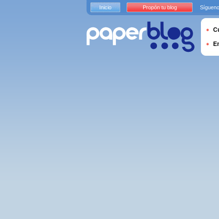
Inicio
Propón tu blog
Sígueno
Cu
E