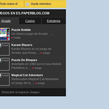
Todo sobre él
Hazte miembro
UEGOS EN ES.PAPERBLOG.COM
Arcade
Casino
Estrategia
Puzzle Bobble
Un clásico juego de Arcade. ......
Juega
Karate Blazers
Karate Blazers es un juego de
Arcade, que forma......
Juega
Puzzle De Bloques
Inventado en 1984 por el ruso Alekséi
Pázhitnov, e......
Juega
Magical Cat Adventure
Redescubre Magical Cat Adventure,
un juego de la......
Juega
Descubrir el espacio Juegos