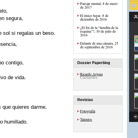
Paisaje mental, 8 de enero
de 2017
ielo,
El único lugar, 8 de
J
ien segura,
diciembre de 2016
¿El fin de la “tiendita de la
esquina”?, 30 de julio de
e sol si regalas un beso.
2016
Delante de una cámara, 25
esencia,
de septiembre de 2016
po contigo,
Dossier Paperblog
Ricardo Arjona
ivo de vida.
Cantantes
Revistas
os que quieres darme,
Fotografía
Talentos
jo humillado.