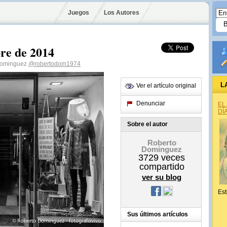
Juegos
Los Autores
bre de 2014
 Dominguez
@robertodom1974
L
Ver el artículo original
Denunciar
EL
DÍ
Sobre el autor
Roberto
Dominguez
3729
veces
compartido
ver su blog
Est
Sus últimos artículos