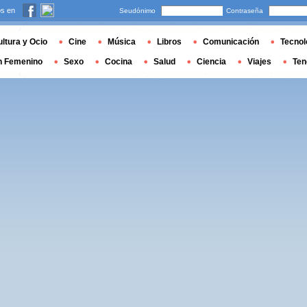
s en
Seudónimo
Contraseña
ltura y Ocio
Cine
Música
Libros
Comunicación
Tecnol
n Femenino
Sexo
Cocina
Salud
Ciencia
Viajes
Ten