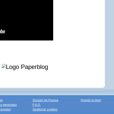
e
ón
Dossier de Prensa
Propón tu blog
s generales
F.A.Q.
legales
Gestionar cookies