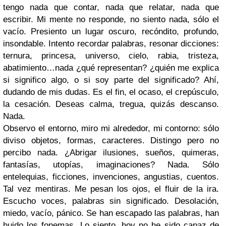
tengo nada que contar, nada que relatar, nada que
escribir. Mi mente no responde, no siento nada, sólo el
vacío. Presiento un lugar oscuro, recóndito, profundo,
insondable. Intento recordar palabras, resonar dicciones:
ternura, princesa, universo, cielo, rabia, tristeza,
abatimiento…nada ¿qué representan? ¿quién me explica
si significo algo, o si soy parte del significado? Ahí,
dudando de mis dudas. Es el fin, el ocaso, el crepúsculo,
la cesación. Deseas calma, tregua, quizás descanso.
Nada.
Observo el entorno, miro mi alrededor, mi contorno: sólo
diviso objetos, formas, caracteres. Distingo pero no
percibo nada. ¿Abrigar ilusiones, sueños, quimeras,
fantasías, utopías, imaginaciones? Nada. Sólo
entelequias, ficciones, invenciones, angustias, cuentos.
Tal vez mentiras. Me pesan los ojos, el fluir de la ira.
Escucho voces, palabras sin significado. Desolación,
miedo, vacío, pánico. Se han escapado las palabras, han
huido los fonemas. Lo siento, hoy no he sido capaz de