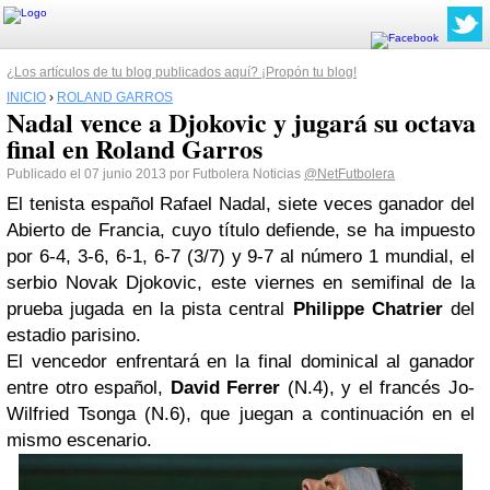
¿Los artículos de tu blog publicados aquí? ¡Propón tu blog!
INICIO
›
ROLAND GARROS
Nadal vence a Djokovic y jugará su octava
final en Roland Garros
Publicado el 07 junio 2013 por Futbolera Noticias
@NetFutbolera
El tenista español Rafael Nadal, siete veces ganador del
Abierto de Francia, cuyo título defiende, se ha impuesto
por 6-4, 3-6, 6-1, 6-7 (3/7) y 9-7 al número 1 mundial, el
serbio Novak Djokovic, este viernes en semifinal de la
prueba jugada en la pista central
Philippe Chatrier
del
estadio parisino.
El vencedor enfrentará en la final dominical al ganador
entre otro español,
David Ferrer
(N.4), y el francés Jo-
Wilfried Tsonga (N.6), que juegan a continuación en el
mismo escenario.