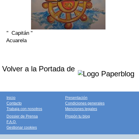
" Capitán "
Acuarela
Volver a la Portada de
Inicio
Presentación
Contacto
Condiciones generales
Trabaja con nosotros
Menciones legales
Dossier de Prensa
Propón tu blog
F.A.Q.
Gestionar cookies