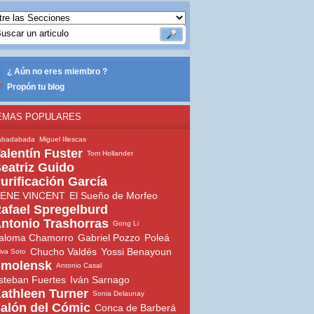
¿ Aún no eres miembro ?
Propón tu blog
EMAS POPULARES
abadabada
Miguel Illescas
alentín Fuster
Tom Hollander
eatriz Guido
urificación García
ENE VINCENT
El Sueño de Morfeo
afael Spregelburd
ntonio Trashorras
Gong Li
aloma Chamorro
Gabriel Pozzo
Poleá
Chucho Valdés
Yossi Benayoun
iva Soto
molensk
Antonio Casal
steban Fuertes
Iván Sarnago
athleen Turner
Sonia Delaunay
alón del Cómic
Conca de Barberá