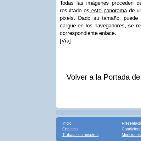
Todas las imágenes proceden de
resultado es
este panorama
de u
pixels. Dado su tamaño, puede
cargue en los navegadores, se re
correspondiente enlace.
[
Vía
]
Volver a la Portada d
Inicio
Presentaci
Contacto
Condicione
Trabaja con nosotros
Menciones 