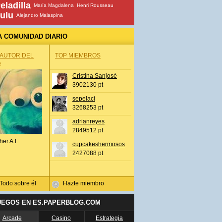
eladilla
María Magdalena
Henri Rousseau
ulu
Alejandro Malaspina
A COMUNIDAD DIARIO
 AUTOR DEL
TOP MIEMBROS
A
Cristina Sanjosé
3902130 pt
sepelaci
3268253 pt
adrianreyes
2849512 pt
her A.l.
cupcakeshermosos
2427088 pt
Todo sobre él
Hazte miembro
UEGOS EN ES.PAPERBLOG.COM
Arcade
Casino
Estrategia