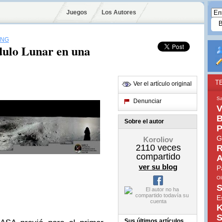
Juegos
Los Autores
ONG
dulo Lunar en una
T
Ver el artículo original
S
Denunciar
V
B
Sobre el autor
P
G
Koroliov
2110
veces
R
compartido
A
ver su blog
P
Ol
S
E
K
S
Sus últimos artículos