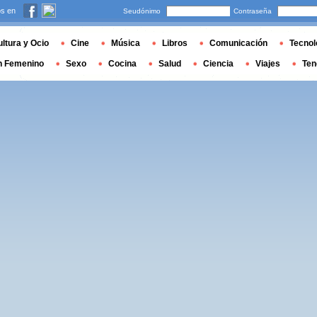
s en
Seudónimo
Contraseña
ltura y Ocio
Cine
Música
Libros
Comunicación
Tecnol
n Femenino
Sexo
Cocina
Salud
Ciencia
Viajes
Ten