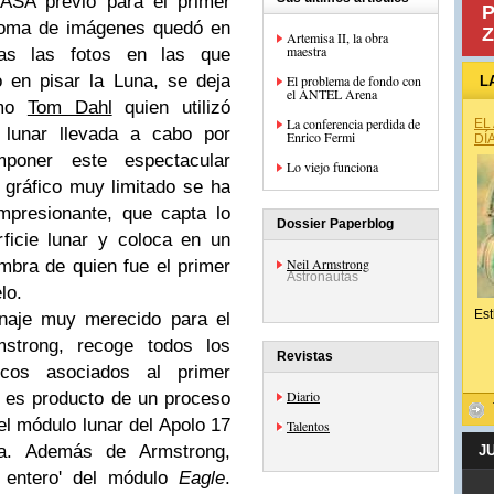
ASA previó para el primer
P
a toma de imágenes quedó en
Z
Artemisa II, la obra
maestra
as las fotos en las que
 en pisar la Luna, se deja
El problema de fondo con
L
el ANTEL Arena
omo
Tom Dahl
quien utilizó
La conferencia perdida de
EL
 lunar llevada a cabo por
Enrico Fermi
DÍ
poner este espectacular
Lo viejo funciona
gráfico muy limitado se ha
mpresionante, que capta lo
Dossier Paperblog
ficie lunar y coloca en un
Neil Armstrong
ombra de quien fue el primer
Astronautas
lo.
Est
naje muy merecido para el
rmstrong, recoge todos los
Revistas
icos asociados al primer
Diario
n es producto de un proceso
del módulo lunar del Apolo 17
Talentos
ma. Además de Armstrong,
J
 entero' del módulo
Eagle
.