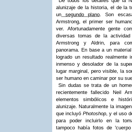
De todos los detalles que la N
alunizaje de la historia, el de l
un
segundo plano
. Son escas
Armstrong, el primer ser humano
ver. Afortunadamente gente c
diversas tomas de la actividad
Armstrong y Aldrin, para com
panorama. En base a un material 
logrado un resultado realmente i
inmenso y desolador de la super
lugar marginal, pero visible, la s
ser humano en caminar por su sue
Sin dudas se trata de un home
recientemente fallecido Neil A
elementos simbólicos e histór
alunizaje. Naturalmente la image
que incluyó
Photoshop
, y el uso 
para poder incluirlo en la to
tampoco había fotos de 'cuerpo