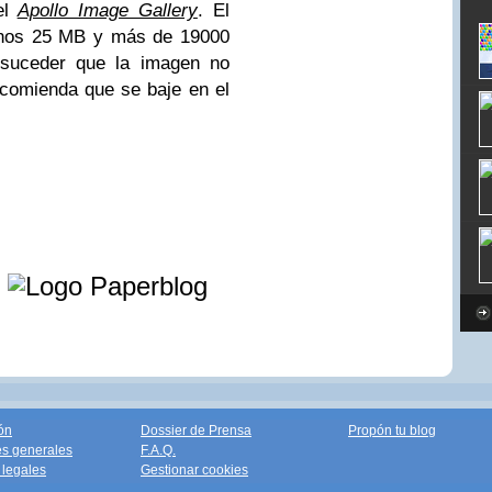
l
Apollo Image Gallery
. El
nos 25 MB y más de 19000
 suceder que la imagen no
comienda que se baje en el
e
ón
Dossier de Prensa
Propón tu blog
s generales
F.A.Q.
legales
Gestionar cookies