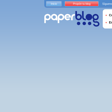
Inicio
Propón tu blog
Sígueno
Cu
E