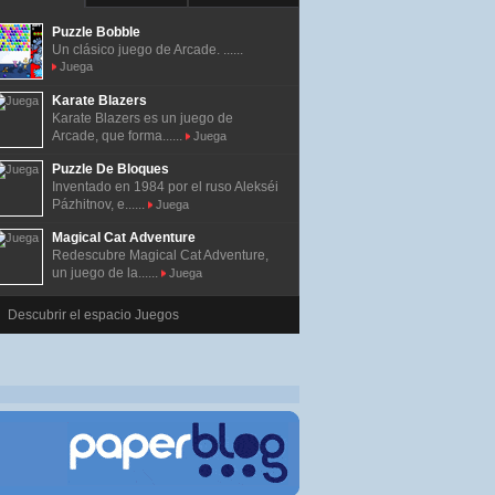
Puzzle Bobble
Un clásico juego de Arcade. ......
Juega
Karate Blazers
Karate Blazers es un juego de
Arcade, que forma......
Juega
Puzzle De Bloques
Inventado en 1984 por el ruso Alekséi
Pázhitnov, e......
Juega
Magical Cat Adventure
Redescubre Magical Cat Adventure,
un juego de la......
Juega
Descubrir el espacio Juegos