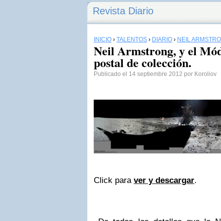
Revista Diario
INICIO
›
TALENTOS
›
DIARIO
›
NEIL ARMSTR
Neil Armstrong, y el Mó
postal de colección.
Publicado el 14 septiembre 2012 por Koroliov
Click para
ver y descargar
.