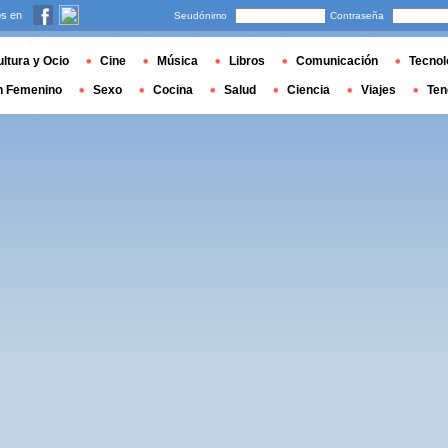
s en
Seudónimo
Contraseña
ltura y Ocio
Cine
Música
Libros
Comunicación
Tecnol
n Femenino
Sexo
Cocina
Salud
Ciencia
Viajes
Ten