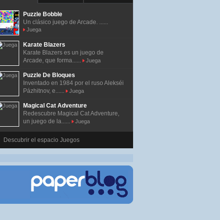
Puzzle Bobble
Un clásico juego de Arcade. ......
Juega
Karate Blazers
Karate Blazers es un juego de
Arcade, que forma......
Juega
Puzzle De Bloques
Inventado en 1984 por el ruso Alekséi
Pázhitnov, e......
Juega
Magical Cat Adventure
Redescubre Magical Cat Adventure,
un juego de la......
Juega
Descubrir el espacio Juegos