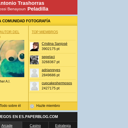
ntonio Trashorras
Peladilla
ossi Benayoun
A COMUNIDAD FOTOGRAFÍA
 AUTOR DEL
TOP MIEMBROS
A
Cristina Sanjosé
3902175 pt
sepelaci
3268367 pt
adrianreyes
2849686 pt
her A.l.
cupcakeshermosos
2427175 pt
Todo sobre él
Hazte miembro
UEGOS EN ES.PAPERBLOG.COM
Arcade
Casino
Estrategia