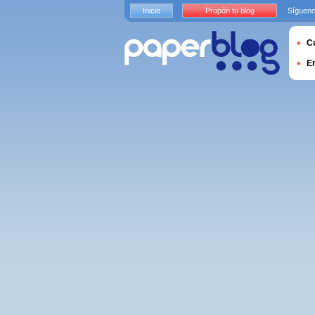
Inicio
Propón tu blog
Sígueno
Cu
E