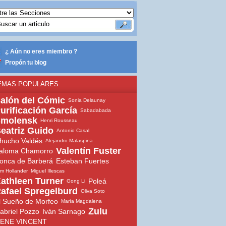
¿ Aún no eres miembro ?
Propón tu blog
EMAS POPULARES
alón del Cómic
Sonia Delaunay
urificación García
Sabadabada
molensk
Henri Rousseau
eatriz Guido
Antonio Casal
hucho Valdés
Alejandro Malaspina
Valentín Fuster
aloma Chamorro
onca de Barberá
Esteban Fuertes
m Hollander
Miguel Illescas
athleen Turner
Poleá
Gong Li
afael Spregelburd
Oliva Soto
l Sueño de Morfeo
María Magdalena
Zulu
abriel Pozzo
Iván Sarnago
ENE VINCENT