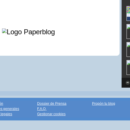
e
ón
Dossier de Prensa
Propón tu blog
s generales
F.A.Q.
legales
Gestionar cookies