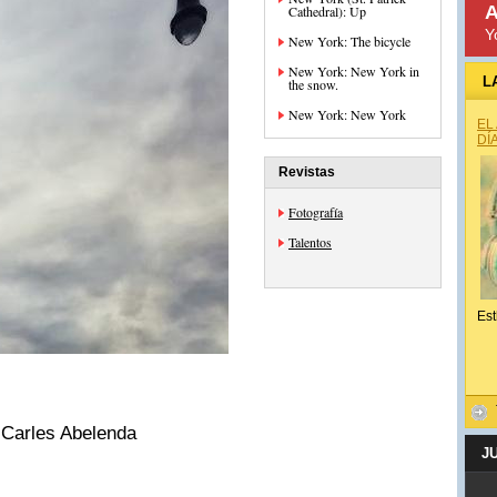
A
Cathedral): Up
Y
New York: The bicycle
New York: New York in
L
the snow.
New York: New York
EL
DÍ
Revistas
Fotografía
Talentos
Est
 Carles Abelenda
J