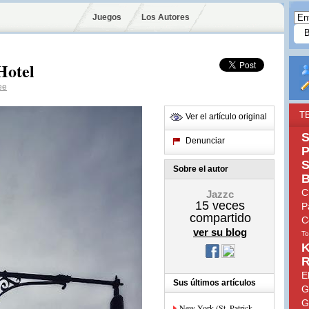
Juegos
Los Autores
Hotel
ee
T
Ver el artículo original
S
Denunciar
P
S
Sobre el autor
B
C
Jazzc
15
veces
P
compartido
C
ver su blog
To
K
R
E
Sus últimos artículos
G
G
New York (St. Patrick