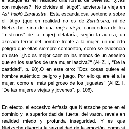
el ataque es en realidad una forma de defensa: "¿Vas
con mujeres? ¡No olvides el látigo!", advierte la vieja en
Así habló Zaratustra
. Esta escandalosa sentencia sobre
el látigo (que en realidad no es de
Zaratustra
, ni de
Nietzsche, sino de una
mujer vieja
, conocedora de los
"misterios" de la mujer) delataría, según la autora, un
azorado terror del hombre frente a la mujer, un incierto
peligro que ellas siempre comportan, como se evidencia
en este "¿No es mejor caer en las manos de un asesino
que en los sueños de una mujer lasciva?" (AHZ, I, "De la
castidad", p. 90).O en este otro: "Dos cosas quiere el
hombre auténtico: peligro y juego. Por ello quiere él a la
mujer, como el más peligroso de los juguetes" (AHZ, I,
"De las mujeres viejas y jóvenes", p. 106).
En efecto, el excesivo énfasis que Nietzsche pone en el
dominio y la superioridad del fuerte, del varón, revela en
realidad miedo y profunda inseguridad. Y es que
Nietzsche divorcia la sexualidad de la emoción, como si