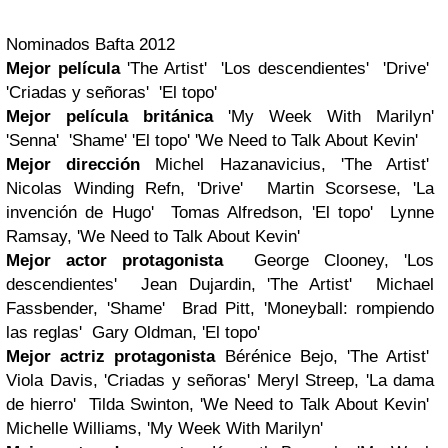
Nominados Bafta 2012
Mejor película
'The Artist' 'Los descendientes' 'Drive'
'Criadas y señoras' 'El topo'
Mejor película británica
'My Week With Marilyn'
'Senna' 'Shame' 'El topo' 'We Need to Talk About Kevin'
Mejor dirección
Michel Hazanavicius, 'The Artist'
Nicolas Winding Refn, 'Drive' Martin Scorsese, 'La
invención de Hugo' Tomas Alfredson, 'El topo' Lynne
Ramsay, 'We Need to Talk About Kevin'
Mejor actor protagonista
George Clooney, 'Los
descendientes' Jean Dujardin, 'The Artist' Michael
Fassbender, 'Shame' Brad Pitt, 'Moneyball: rompiendo
las reglas' Gary Oldman, 'El topo'
Mejor actriz protagonista
Bérénice Bejo, 'The Artist'
Viola Davis, 'Criadas y señoras' Meryl Streep, 'La dama
de hierro' Tilda Swinton, 'We Need to Talk About Kevin'
Michelle Williams, 'My Week With Marilyn'