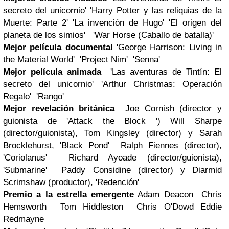
secreto del unicornio' 'Harry Potter y las reliquias de la
Muerte: Parte 2' 'La invención de Hugo' 'El origen del
planeta de los simios' 'War Horse (Caballo de batalla)'
Mejor película documental
'George Harrison: Living in
the Material World' 'Project Nim' 'Senna'
Mejor película animada
'Las aventuras de Tintín: El
secreto del unicornio' 'Arthur Christmas: Operación
Regalo' 'Rango'
Mejor revelación británica
Joe Cornish (director y
guionista de 'Attack the Block ') Will Sharpe
(director/guionista), Tom Kingsley (director) y Sarah
Brocklehurst, 'Black Pond' Ralph Fiennes (director),
'Coriolanus' Richard Ayoade (director/guionista),
'Submarine' Paddy Considine (director) y Diarmid
Scrimshaw (productor), 'Redención'
Premio a la estrella emergente
Adam Deacon Chris
Hemsworth Tom Hiddleston Chris O'Dowd Eddie
Redmayne