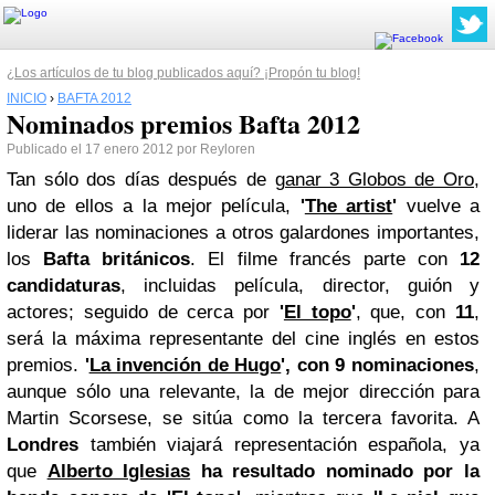
¿Los artículos de tu blog publicados aquí? ¡Propón tu blog!
INICIO
›
BAFTA 2012
Nominados premios Bafta 2012
Publicado el 17 enero 2012 por Reyloren
Tan sólo dos días después de
ganar 3 Globos de Oro
,
uno de ellos a la mejor película,
'
The artist
'
vuelve a
liderar las nominaciones a otros galardones importantes,
los
Bafta británicos
. El filme francés parte con
12
candidaturas
, incluidas película, director, guión y
actores; seguido de cerca por
'
El topo
'
, que, con
11
,
será la máxima representante del cine inglés en estos
premios.
'
La invención de Hugo
', con 9 nominaciones
,
aunque sólo una relevante, la de mejor dirección para
Martin Scorsese, se sitúa como la tercera favorita. A
Londres
también viajará representación española, ya
que
Alberto Iglesias
ha resultado nominado por la