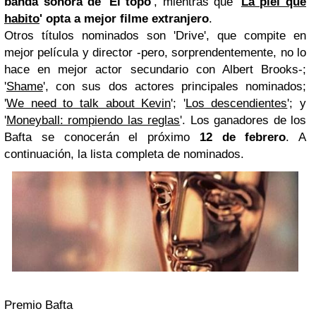
banda sonora de 'El topo'
, mientras que
'
La piel que
habito
' opta a mejor filme extranjero
.
Otros títulos nominados son 'Drive', que compite en
mejor película y director -pero, sorprendentemente, no lo
hace en mejor actor secundario con Albert Brooks-;
'
Shame
', con sus dos actores principales nominados;
'
We need to talk about Kevin
'; '
Los descendientes
'; y
'
Moneyball: rompiendo las reglas
'. Los ganadores de los
Bafta se conocerán el próximo
12 de febrero
. A
continuación, la lista completa de nominados.
Premio Bafta