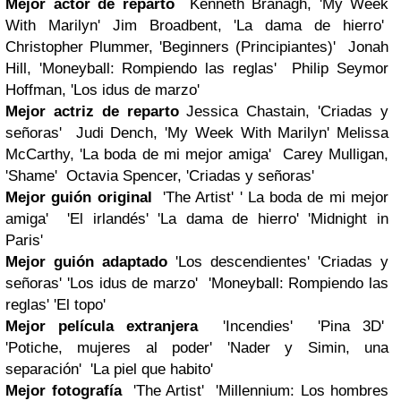
Mejor actor de reparto
Kenneth Branagh, 'My Week
With Marilyn' Jim Broadbent, 'La dama de hierro'
Christopher Plummer, 'Beginners (Principiantes)' Jonah
Hill, 'Moneyball: Rompiendo las reglas' Philip Seymor
Hoffman, 'Los idus de marzo'
Mejor actriz de reparto
Jessica Chastain, 'Criadas y
señoras' Judi Dench, 'My Week With Marilyn' Melissa
McCarthy, 'La boda de mi mejor amiga' Carey Mulligan,
'Shame' Octavia Spencer, 'Criadas y señoras'
Mejor guión original
'The Artist' ' La boda de mi mejor
amiga' 'El irlandés' 'La dama de hierro' 'Midnight in
Paris'
Mejor guión adaptado
'Los descendientes' 'Criadas y
señoras' 'Los idus de marzo' 'Moneyball: Rompiendo las
reglas' 'El topo'
Mejor película extranjera
'Incendies' 'Pina 3D'
'Potiche, mujeres al poder' 'Nader y Simin, una
separación' 'La piel que habito'
Mejor fotografía
'The Artist' 'Millennium: Los hombres