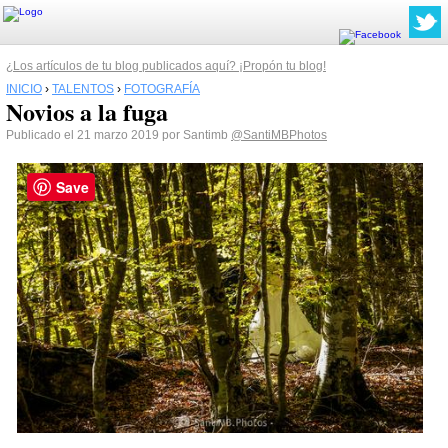
¿Los artículos de tu blog publicados aquí? ¡Propón tu blog!
INICIO
›
TALENTOS
›
FOTOGRAFÍA
Novios a la fuga
Publicado el 21 marzo 2019 por Santimb
@SantiMBPhotos
Save