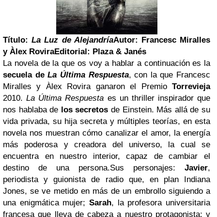
Título:
La Luz de Alejandría
Autor:
Francesc Miralles
y Àlex Rovira
Editorial: Plaza & Janés
La novela de la que os voy a hablar a continuación es la
secuela de
La Última Respuesta
, con la que Francesc
Miralles y Àlex Rovira ganaron el Premio
Torrevieja
2010.
La Última Respuesta
es un thriller inspirador que
nos hablaba de
los secretos
de Einstein. Más allá de su
vida privada, su hija secreta y múltiples teorías, en esta
novela nos muestran cómo canalizar el amor, la energía
más poderosa y creadora del universo, la cual se
encuentra en nuestro interior, capaz de cambiar el
destino de una persona.
Sus personajes:
Javier
,
periodista y guionista de radio que, en plan Indiana
Jones, se ve metido en más de un embrollo siguiendo a
una enigmática mujer;
Sarah
, la profesora universitaria
francesa que lleva de cabeza a nuestro protagonista; y