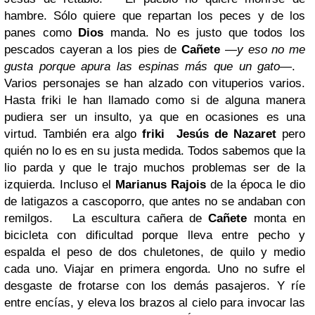
hambre. Sólo quiere que repartan los peces y de los
panes como
Dios
manda. No es justo que todos los
pescados cayeran a los pies de
Cañete
―
y eso no me
gusta porque apura las espinas más que un gato
―.
Varios personajes se han alzado con vituperios varios.
Hasta friki le han llamado como si de alguna manera
pudiera ser un insulto, ya que en ocasiones es una
virtud. También era algo
friki
Jesús de Nazaret
pero
quién no lo es en su justa medida. Todos sabemos que la
lio parda y que le trajo muchos problemas ser de la
izquierda. Incluso el
Marianus Rajois
de la época le dio
de latigazos a cascoporro, que antes no se andaban con
remilgos.
La escultura cañera de
Cañete
monta en
bicicleta con dificultad porque lleva entre pecho y
espalda el peso de dos chuletones, de quilo y medio
cada uno. Viajar en primera engorda. Uno no sufre el
desgaste de frotarse con los demás pasajeros. Y ríe
entre encías, y eleva los brazos al cielo para invocar las