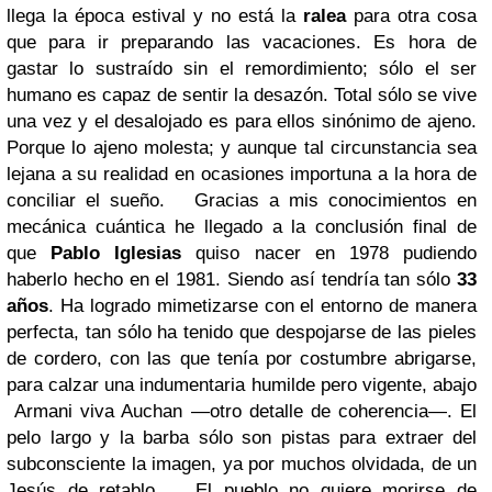
llega la época estival y no está la
ralea
para otra cosa
que para ir preparando las vacaciones. Es hora de
gastar lo sustraído sin el remordimiento; sólo el ser
humano es capaz de sentir la desazón. Total sólo se vive
una vez y el desalojado es para ellos sinónimo de ajeno.
Porque lo ajeno molesta; y aunque tal circunstancia sea
lejana a su realidad en ocasiones importuna a la hora de
conciliar el sueño.
Gracias a mis conocimientos en
mecánica cuántica he llegado a la conclusión final de
que
Pablo Iglesias
quiso nacer en 1978 pudiendo
haberlo hecho en el 1981. Siendo así tendría tan sólo
33
años
. Ha logrado mimetizarse con el entorno de manera
perfecta, tan sólo ha tenido que despojarse de las pieles
de cordero, con las que tenía por costumbre abrigarse,
para calzar una indumentaria humilde pero vigente, abajo
Armani viva Auchan ―otro detalle de coherencia―. El
pelo largo y la barba sólo son pistas para extraer del
subconsciente la imagen, ya por muchos olvidada, de un
Jesús de retablo.
El pueblo no quiere morirse de