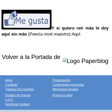
Y si quiero reír más le doy
aquí sin más
(Poesía nivel maestro):Aquí.
Volver a la Portada de
Inicio
Presentación
Contacto
Condiciones generales
Trabaja con nosotros
Menciones legales
Dossier de Prensa
Propón tu blog
F.A.Q.
Gestionar cookies