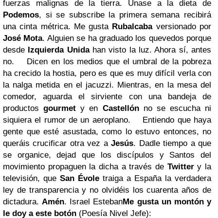
fuerzas malignas de la tierra. Únase a la dieta de
Podemos
, si se subscribe la primera semana recibirá
una cinta métrica. Me gusta
Rubalcaba
versionado por
José Mota
. Alguien se ha graduado los quevedos porque
desde
Izquierda Unida
han visto la luz. Ahora sí, antes
no.
Dicen en los medios que el umbral de la pobreza
ha crecido la hostia, pero es que es muy difícil verla con
la nalga metida en el jacuzzi. Mientras, en la mesa del
comedor, aguarda el sirviente con una bandeja de
productos
gourmet
y en
Castellón
no se escucha ni
siquiera el rumor de un aeroplano.
Entiendo que haya
gente que esté asustada, como lo estuvo entonces, no
queráis crucificar otra vez a
Jesús
. Dadle tiempo a que
se organice, dejad que los discípulos y Santos del
movimiento propaguen la dicha a través de
Twitter
y la
televisión, que
San Évole
traiga a España la verdadera
ley de transparencia y no olvidéis los cuarenta años de
dictadura.
Amén
.
Israel Esteban
Me gusta un montón y
le doy a este botón
(Poesía Nivel Jefe):