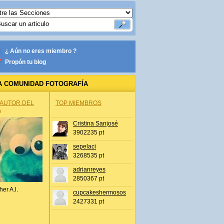
¿ Aún no eres miembro ?
Propón tu blog
A COMUNIDAD FOTOGRAFÍA
 AUTOR DEL
TOP MIEMBROS
A
Cristina Sanjosé
3902235 pt
sepelaci
3268535 pt
adrianreyes
2850367 pt
her A.l.
cupcakeshermosos
2427331 pt