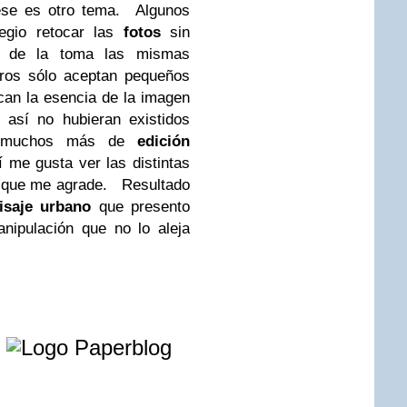
ese es otro tema.
Algunos
legio retocar las
fotos
sin
 de la toma las mismas
ros sólo aceptan pequeños
can la esencia de la imagen
 así no hubieran existidos
y muchos más de
edició
n
me gusta ver las distintas
o
que me agrade.
Resultado
isaje urbano
que presento
nipulación que no lo aleja
e