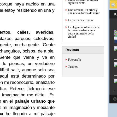
sigue su ritmo
orque haya nacido en una
Una ventana, un árbol y
e estoy residiendo en una y
una nueva forma de mirar
J
La pausa en el suelo
La elegancia silenciosa de
la paloma urbana: una
tos, calles, avenidas,
pausa en medio de la
ciudad
plazas, parques, colectivos,
y gente, mucha gente.
Gente
Revistas
changuitos, bolsos, de a pie,
 Gente que viene y va en
Fotografía
lo piensas, un verdadero
Talentos
fícil salir, aunque solo sea
quí está determinado por
en mi reconocerlo, analizarlo
iar. Retener fielmente ese
la imaginación me dicte.
Es
o en el
paisaje urbano
que
e mi imaginación y mediante
ica
he llegado a mi paisaje