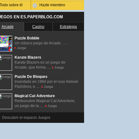
Todo sobre él
Hazte miembro
UEGOS EN ES.PAPERBLOG.COM
Arcade
Casino
Estrategia
Puzzle Bobble
Un clásico juego de Arcade. ......
Juega
Karate Blazers
Karate Blazers es un juego de
Arcade, que forma......
Juega
Puzzle De Bloques
Inventado en 1984 por el ruso Alekséi
Pázhitnov, e......
Juega
Magical Cat Adventure
Redescubre Magical Cat Adventure,
un juego de la......
Juega
Descubrir el espacio Juegos