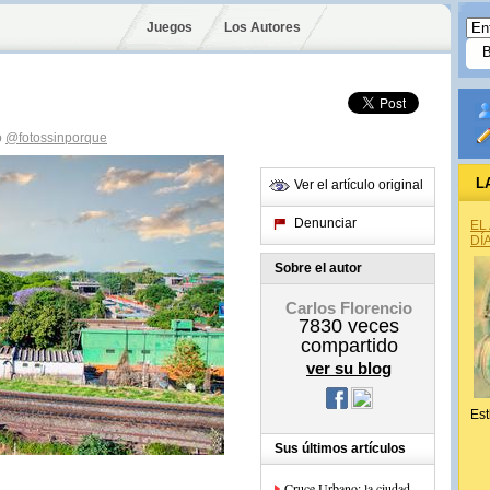
Juegos
Los Autores
o
@fotossinporque
L
Ver el artículo original
Denunciar
EL
DÍ
Sobre el autor
Carlos Florencio
7830
veces
compartido
ver su blog
Est
Sus últimos artículos
Cruce Urbano: la ciudad