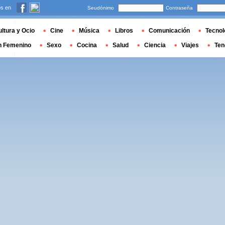
s en
Seudónimo
Contraseña
ltura y Ocio
Cine
Música
Libros
Comunicación
Tecnol
n Femenino
Sexo
Cocina
Salud
Ciencia
Viajes
Ten