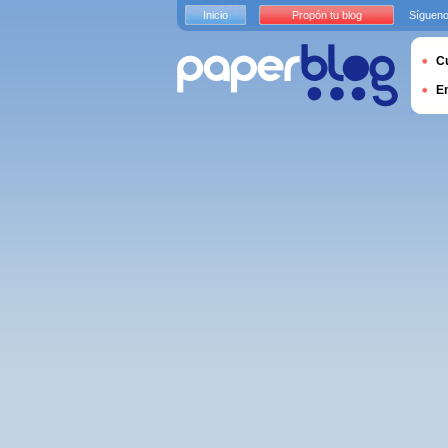
Inicio
Propón tu blog
Sígueno
Cu
E