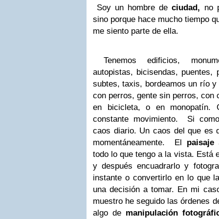
Soy un hombre de
ciudad,
no p
sino porque hace mucho tiempo qu
me siento parte de ella.
Tenemos edificios, monumen
autopistas, bicisendas, puentes, 
subtes, taxis, bordeamos un río 
con perros, gente sin perros, con 
en bicicleta, o en monopatín.
constante movimiento.
Si como 
caos diario. Un caos del que es di
momentáneamente.
El
paisaje
a
todo lo que tengo a la vista. Está 
y después encuadrarlo y fotograf
instante o convertirlo en lo que 
una decisión a tomar. En mi cas
muestro he seguido las órdenes d
algo de
manipulación fotográf