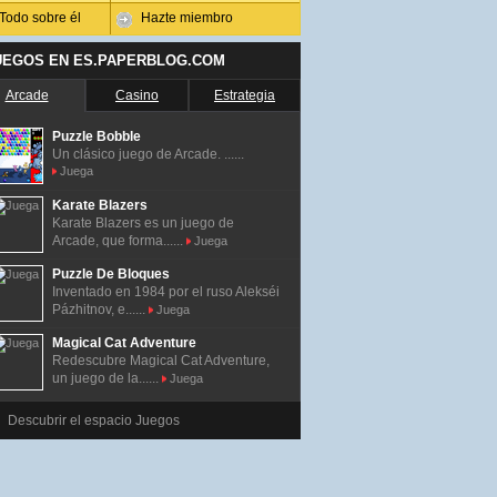
Todo sobre él
Hazte miembro
UEGOS EN ES.PAPERBLOG.COM
Arcade
Casino
Estrategia
Puzzle Bobble
Un clásico juego de Arcade. ......
Juega
Karate Blazers
Karate Blazers es un juego de
Arcade, que forma......
Juega
Puzzle De Bloques
Inventado en 1984 por el ruso Alekséi
Pázhitnov, e......
Juega
Magical Cat Adventure
Redescubre Magical Cat Adventure,
un juego de la......
Juega
Descubrir el espacio Juegos