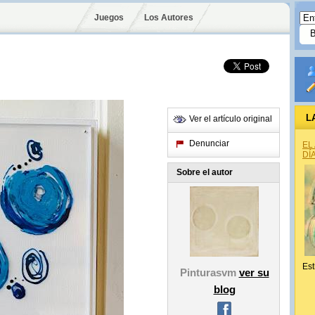
Juegos
Los Autores
L
Ver el artículo original
Denunciar
EL
DÍ
Sobre el autor
Est
Pinturasvm
ver su
blog