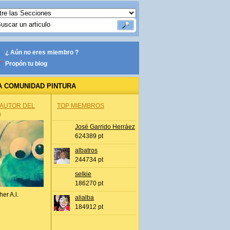
¿ Aún no eres miembro ?
Propón tu blog
A COMUNIDAD PINTURA
 AUTOR DEL
TOP MIEMBROS
A
José Garrido Herráez
624389 pt
albatros
244734 pt
selkie
186270 pt
her A.l.
alialba
184912 pt