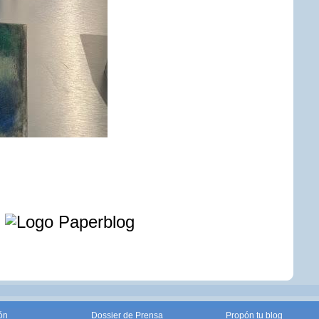
e
ón
Dossier de Prensa
Propón tu blog