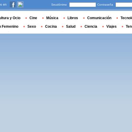
s en
Seudónimo
Contraseña
ltura y Ocio
Cine
Música
Libros
Comunicación
Tecnol
n Femenino
Sexo
Cocina
Salud
Ciencia
Viajes
Ten