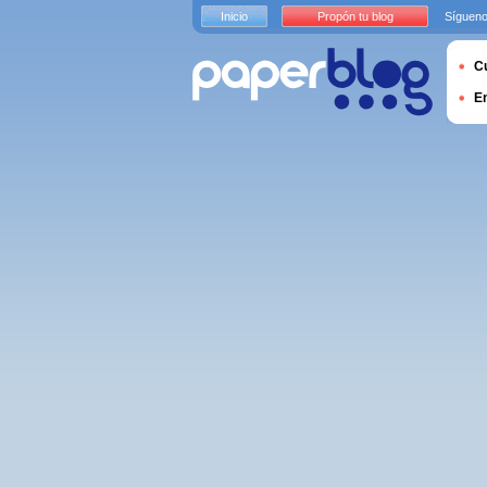
Inicio
Propón tu blog
Sígueno
Cu
E