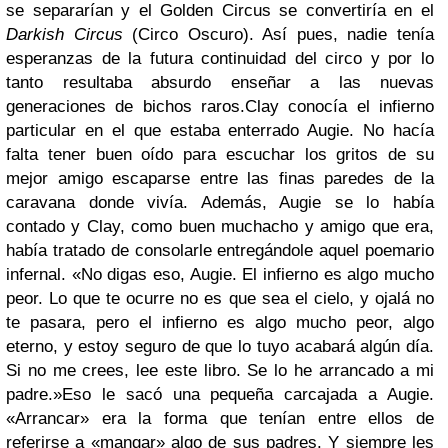
se separarían y el Golden Circus se convertiría en el
Darkish Circus
(Circo Oscuro). Así pues, nadie tenía
esperanzas de la futura continuidad del circo y por lo
tanto resultaba absurdo enseñar a las nuevas
generaciones de bichos raros.
Clay conocía el infierno
particular en el que estaba enterrado Augie. No hacía
falta tener buen oído para escuchar los gritos de su
mejor amigo escaparse entre las finas paredes de la
caravana donde vivía. Además, Augie se lo había
contado y Clay, como buen muchacho y amigo que era,
había tratado de consolarle entregándole aquel poemario
infernal. «No digas eso, Augie. El infierno es algo mucho
peor. Lo que te ocurre no es que sea el cielo, y ojalá no
te pasara, pero el infierno es algo mucho peor, algo
eterno, y estoy seguro de que lo tuyo acabará algún día.
Si no me crees, lee este libro. Se lo he arrancado a mi
padre.»
Eso le sacó una pequeña carcajada a Augie.
«Arrancar» era la forma que tenían entre ellos de
referirse a «mangar» algo de sus padres. Y siempre les