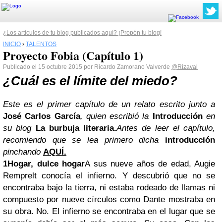
¿Los artículos de tu blog publicados aquí? ¡Propón tu blog!
INICIO
›
TALENTOS
Proyecto Fobia (Capítulo 1)
Publicado el 15 octubre 2015 por Ricardo Zamorano Valverde
@Rizaval
¿Cuál es el límite del miedo?
Este es el primer capítulo de un relato escrito junto a
José Carlos García
, quien escribió la
Introducción
en
su blog
La burbuja literaria.
Antes de leer el capítulo,
recomiendo que se lea primero dicha
introducción
pinchando
AQUÍ.
1
Hogar, dulce hogar
A sus nueve años de edad, Augie
Remprelt conocía el infierno. Y descubrió que no se
encontraba bajo la tierra, ni estaba rodeado de llamas ni
compuesto por nueve círculos como Dante mostraba en
su obra. No. El infierno se encontraba en el lugar que se