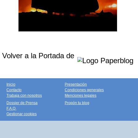
Volver a la Portada de
Inicio
Presentación
Contacto
Condiciones generales
Trabaja con nosotros
Menciones legales
Dossier de Prensa
Propón tu blog
F.A.Q.
Gestionar cookies