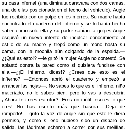
su casa infernal (una diminuta caravana con dos camas,
una de ellas posicionada en el techo del vehículo), Augie
fue recibido con un golpe en los morros. Su madre había
encontrado el cuaderno del infierno y se lo había hecho
saber como solo ella y su padre sabían: a golpes.
Augie
esquivó un nuevo intento de inculcar conocimiento al
estilo de su madre y trepó como un mono hasta su
cama, con la mochila aún colgando de la espalda.
—
¿¡Qué es esto!? —le gritó la mujer.
Augie no contestó. Se
aplastó contra la pared como si quisiera fundirse con
ella.
—¿¡El infierno, dices!? ¿Crees que esto es el
infierno? —Entonces abrió el cuaderno y empezó a
arrancar las hojas—. No sabes lo que es el infierno, niño
malcriado, no lo sabes bien, pero lo vas a descubrir.
¿Ahora te crees escritor? ¡Eres un inútil, eso es lo que
eres! No has escrito más que basura.
—¡Deja de
romperlo! —gritó la voz de Augie sin que este le diera
permiso, y como si eso hubiese sido un disparo de
salida, las lágrimas echaron a correr por sus mejillas,