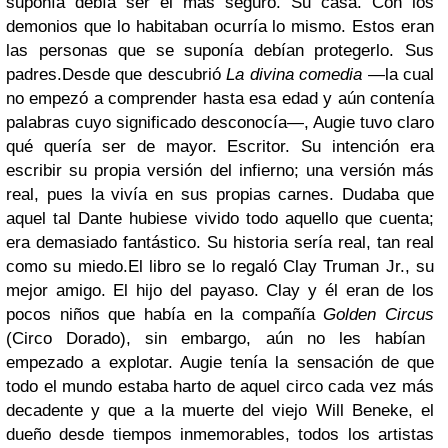
suponía debía ser el más seguro. Su casa. Con los
demonios que lo habitaban ocurría lo mismo. Estos eran
las personas que se suponía debían protegerlo. Sus
padres.
Desde que descubrió
La divina comedia
—la cual
no empezó a comprender hasta esa edad y aún contenía
palabras cuyo significado desconocía—, Augie tuvo claro
qué quería ser de mayor. Escritor. Su intención era
escribir su propia versión del infierno; una versión más
real, pues la vivía en sus propias carnes. Dudaba que
aquel tal Dante hubiese vivido todo aquello que cuenta;
era demasiado fantástico. Su historia sería real, tan real
como su miedo.
El libro se lo regaló Clay Truman Jr., su
mejor amigo. El hijo del payaso. Clay y él eran de los
pocos niños que había en la compañía
Golden Circus
(Circo Dorado), sin embargo, aún no les habían
empezado a explotar. Augie tenía la sensación de que
todo el mundo estaba harto de aquel circo cada vez más
decadente y que a la muerte del viejo Will Beneke, el
dueño desde tiempos inmemorables, todos los artistas