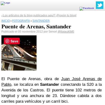
¿Los artículos de tu blog publicados aquí? ¡Propón tu blog!
INICIO
›
FOTOGRAFÍA
›
SANTANDER
Puente de Arenas, Santander
Publicado el 05 noviembre 2012 por Senorl
@llopezKM0
Save
El Puente de Arenas, obra de
Juan José Arenas de
Pablo
, se localiza en
Santander
conectando la S20 a la
Avenida de los Castros. El puente tiene 102 metros de
longitud y una anchura de 23. Dándose cabida a dos
carriles para vehículos y un carril bici.