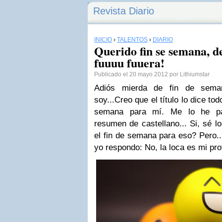
Revista Diario
INICIO
›
TALENTOS
›
DIARIO
Querido fin se semana, d
fuuuu fuuera!
Publicado el 20 mayo 2012 por Lithiumstar
Adiós mierda de fin de seman
soy...Creo que el título lo dice to
semana para mí. Me lo he pa
resumen de castellano... Si, sé l
el fin de semana para eso? Pero...
yo respondo: No, la loca es mi pro