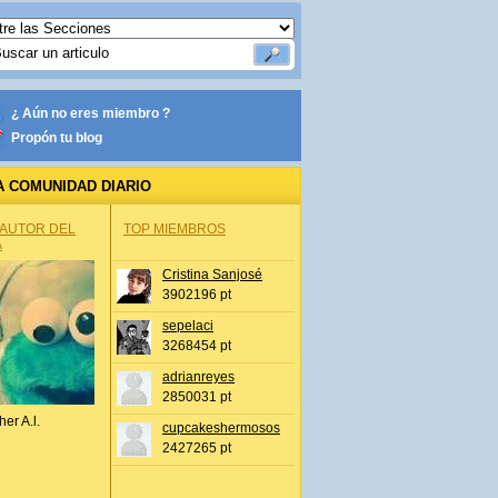
¿ Aún no eres miembro ?
Propón tu blog
A COMUNIDAD DIARIO
 AUTOR DEL
TOP MIEMBROS
A
Cristina Sanjosé
3902196 pt
sepelaci
3268454 pt
adrianreyes
2850031 pt
her A.l.
cupcakeshermosos
2427265 pt