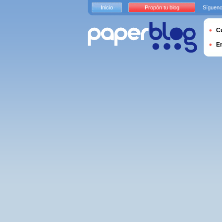
Inicio
Propón tu blog
Sígueno
Cu
E