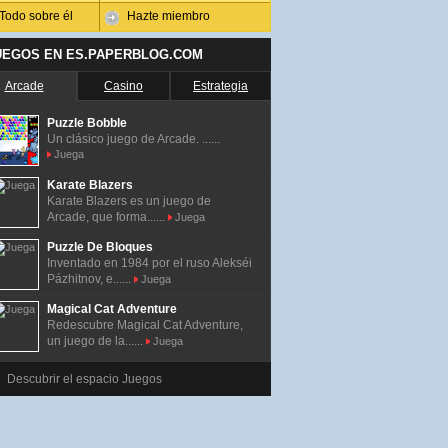
Todo sobre él
Hazte miembro
UEGOS EN ES.PAPERBLOG.COM
Arcade
Casino
Estrategia
Puzzle Bobble
Un clásico juego de Arcade. ......
Juega
Karate Blazers
Karate Blazers es un juego de
Arcade, que forma......
Juega
Puzzle De Bloques
Inventado en 1984 por el ruso Alekséi
Pázhitnov, e......
Juega
Magical Cat Adventure
Redescubre Magical Cat Adventure,
un juego de la......
Juega
Descubrir el espacio Juegos