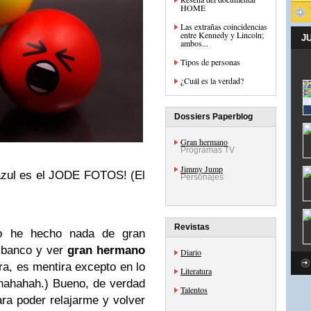
HOME
Las extrañas coincidencias
entre Kennedy y Lincoln;
J
ambos...
Tipos de personas
¿Cuál es la verdad?
Dossiers Paperblog
Gran hermano
Programas TV
Jimmy Jump
l azul es el JODE FOTOS! (El
Personajes
Revistas
o he hecho nada de gran
n banco y ver
gran hermano
Diario
ura, es mentira excepto en lo
Literatura
hahahah.) Bueno, de verdad
Talentos
ra poder relajarme y volver