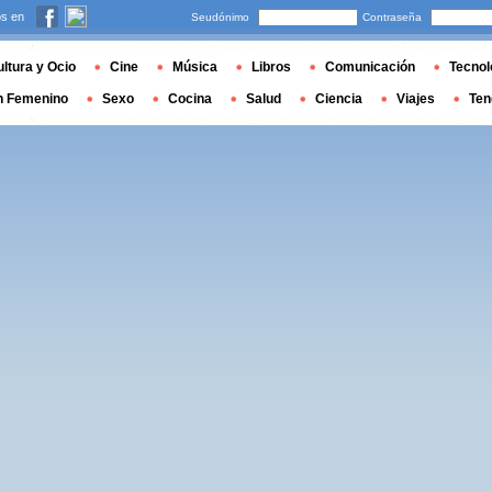
s en
Seudónimo
Contraseña
ltura y Ocio
Cine
Música
Libros
Comunicación
Tecnol
n Femenino
Sexo
Cocina
Salud
Ciencia
Viajes
Ten