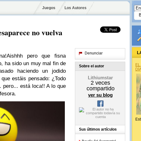
Juegos
Los Autores
esaparece no vuelva
L
Denunciar
a!Aishhh pero que fisna
do, ha sido un muy mal fin de
EL
Sobre el autor
DÍ
sado haciendo un jodido
Lithiumstar
o que estáis pensado: ¿Todo
2
veces
 pero... está loca!! A lo que
compartido
fesora.
ver su blog
Est
Sus últimos artículos
Reseña del documental