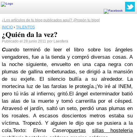
¿Los artículos de tu blog publicados aquí? ¡Propón tu blog!
INICIO
›
TALENTOS
¿Quién da la vez?
Publicado el 28 junio 2011 por Laesfera
C
uando terminó de leer el libro sobre los ángeles
vengadores, fue a la tienda y compró diversas cosas. A
la noche siguiente, envuelto en una capa negra con
plumas de gallina embetunadas, se dirigió a la mansión
de su exjefe.
El silencio bullía a su alrededor. La
mortecina luz de las farolas le protegía.
¡Yo iré al INEM,
pero tú irás al infierno¡ gritó.
El ángel exterminador batió
las alas de la muerte y tomó carrerilla por el césped.
Atravesó el jardín, saltó un seto, perdió unas plumas en
los rosales. A escasos doscientos metros estaba su
víctima. Tropezó. Y alguien le dijo que se pusiera a la
cola.
Texto:
Elena Casero
puertas
sillas hosteleria