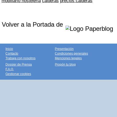
mobiliario hosteleria
calderas
precios calderas
Volver a la Portada de
Inicio
Presentación
Contacto
Condiciones generales
Trabaja con nosotros
Menciones legales
Dossier de Prensa
Propón tu blog
F.A.Q.
Gestionar cookies