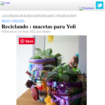
¿Los artículos de tu blog publicados aquí? ¡Propón tu blog!
INICIO
›
PINTURA
Reciclando : macetas para Yoli
Publicado el 16 mayo 2012 por Alialba
Save