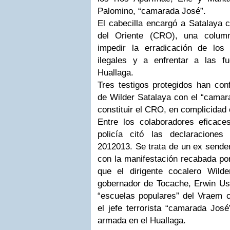
Palomino, “camarada José”.
El cabecilla encargó a Satalaya c
del Oriente (CRO), una column
impedir la erradicación de los
ilegales y a enfrentar a las f
Huallaga.
Tres testigos protegidos han con
de Wilder Satalaya con el “camar
constituir el CRO, en complicida
Entre los colaboradores eficace
policía citó las declaraciones
2012013. Se trata de un ex sende
con la manifestación recabada por 
que el dirigente cocalero Wild
gobernador de Tocache, Erwin Usu
“escuelas populares” del Vraem 
el jefe terrorista “camarada José
armada en el Huallaga.