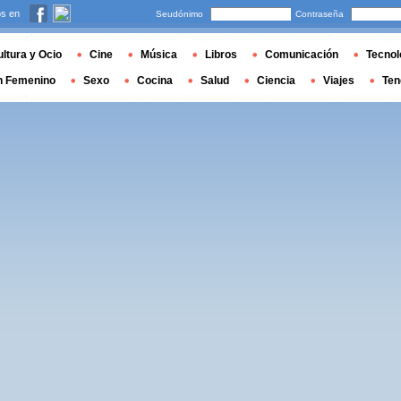
s en
Seudónimo
Contraseña
ltura y Ocio
Cine
Música
Libros
Comunicación
Tecnol
n Femenino
Sexo
Cocina
Salud
Ciencia
Viajes
Ten