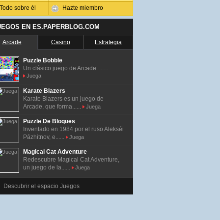
Todo sobre él
Hazte miembro
UEGOS EN ES.PAPERBLOG.COM
Arcade
Casino
Estrategia
Puzzle Bobble
Un clásico juego de Arcade. ......
Juega
Karate Blazers
Karate Blazers es un juego de
Arcade, que forma......
Juega
Puzzle De Bloques
Inventado en 1984 por el ruso Alekséi
Pázhitnov, e......
Juega
Magical Cat Adventure
Redescubre Magical Cat Adventure,
un juego de la......
Juega
Descubrir el espacio Juegos