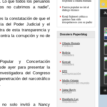
responde a ollanta humala
. Lo que todos los peruanos
os no cubrimos a nadie”,
Fuerza popular no irá al
diálogo técnico
J
Kenji fujimori critica a
es la constatación de que el
quienes han sido
irrespetuosos con su padre
ia del Poder Judicial y el
tra de esta transparencia y
Dossiers Paperblog
ontra la corrupción y no de
Ollanta Humala
Políticos
Bolivia
ciudades
opular y Concertación
Kuwait
ciudades
sde ayer para presentar la
EFE
nvestigadora del Congreso
Comunicación
penetración del narcotráfico
Medio Oriente
Regiones del mundo
.
Jaime Bayly
Escritor
Humberto Lay
Arquitectos
, no solo invitó a Nancy