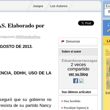
Juegos
Los Autores
. Elaborado por
anzagazzani
@ElPeriodicoPeru
L
Denunciar
GOSTO DE 2013.
EL
Sobre el autor
DÍ
Eduardocarranzagazzani
2
veces
compartido
NCIA, DDHH, USO DE LA
ver su blog
Sus últimos artículos
Est
aseguró que su gobierno no
Dies horribilis
resista de su partido Nancy
Presidente fujimori le