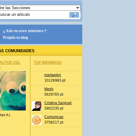
¿ Aún no eres miembro ?
Propón tu blog
AS COMUNIDADES
 AUTOR DEL
TOP MIEMBROS
A
martaelen
10126983 pt
Mesh
5629765 pt
Cristina Sanjosé
3902235 pt
her A.l.
Comunicae
3758217 pt