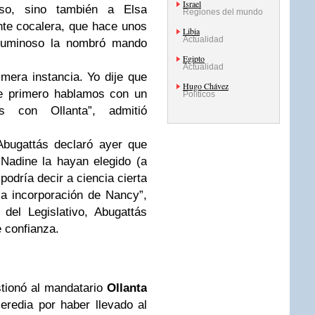
Israel
so, sino también a Elsa
Regiones del mundo
ente cocalera, que hace unos
Libia
Actualidad
Luminoso la nombró mando
Egipto
Actualidad
imera instancia. Yo dije que
Hugo Chávez
ue primero hablamos con un
Políticos
s con Ollanta”, admitió
 Abugattás declaró ayer que
Nadine la hayan elegido (a
odría decir a ciencia cierta
la incorporación de Nancy”,
del Legislativo, Abugattás
 confianza.
stionó al mandatario
Ollanta
redia por haber llevado al