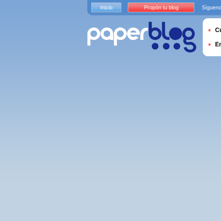
Inicio
Propón tu blog
Sígueno
Cu
E