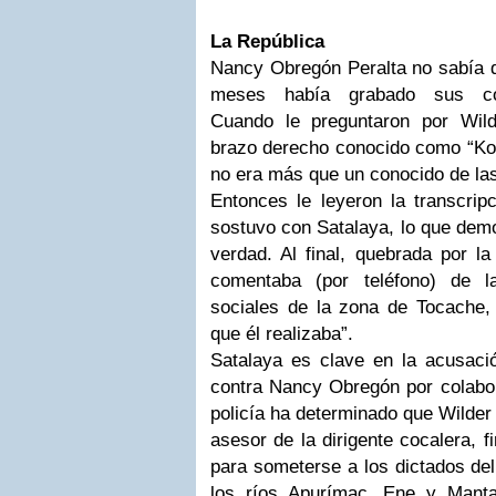
La República
Nancy Obregón Peralta no sabía qu
meses había grabado sus conv
Cuando le preguntaron por Wil
brazo derecho conocido como “Ko
no era más que un conocido de las
Entonces le leyeron la transcrip
sostuvo con Satalaya, lo que demo
verdad. Al final, quebrada por la
comentaba (por teléfono) de la
sociales de la zona de Tocache,
que él realizaba”.
Satalaya es clave en la acusació
contra Nancy Obregón por colabor
policía ha determinado que Wilder
asesor de la dirigente cocalera, f
para someterse a los dictados del 
los ríos Apurímac, Ene y Manta