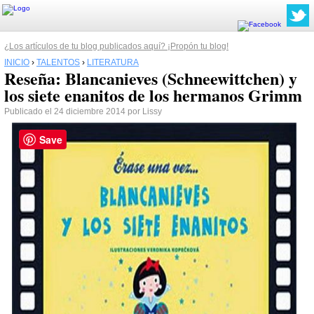
¿Los artículos de tu blog publicados aquí? ¡Propón tu blog!
INICIO
›
TALENTOS
›
LITERATURA
Reseña: Blancanieves (Schneewittchen) y
los siete enanitos de los hermanos Grimm
Publicado el 24 diciembre 2014 por Lissy
Save