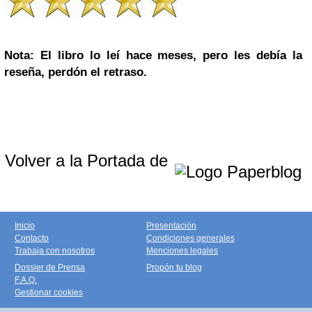
Nota: El libro lo leí hace meses, pero les debía la
reseña, perdón el retraso.
Volver a la Portada de
Inicio
Presentación
Contacto
Condiciones generales
Trabaja con nosotros
Menciones legales
Dossier de Prensa
Propón tu blog
F.A.Q.
Gestionar cookies