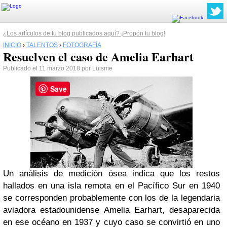
¿Los artículos de tu blog publicados aquí? ¡Propón tu blog!
INICIO
›
TALENTOS
›
FOTOGRAFÍA
Resuelven el caso de Amelia Earhart
Publicado el 11 marzo 2018 por Luisme
Save
Un análisis de medición ósea indica que los restos
hallados en una isla remota en el Pacífico Sur en 1940
se corresponden probablemente con los de la legendaria
aviadora estadounidense Amelia Earhart, desaparecida
en ese océano en 1937 y cuyo caso se convirtió en uno