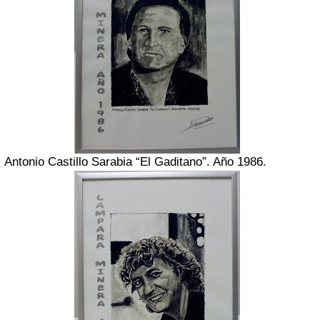
Antonio Castillo Sarabia “El Gaditano”. Año 1986.