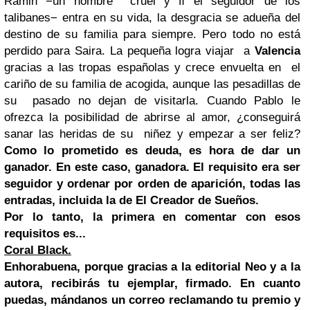
Ramin −un hombre
cruel y ﬁ el seguidor de los
talibanes− entra en su vida, la desgracia se adueña del
destino de su familia para siempre.
Pero todo no está
perdido para Saira. La pequeña logra viajar
a
Valencia
gracias a las tropas españolas y crece envuelta en
el
cariño de su familia de acogida, aunque las pesadillas de
su
pasado no dejan de visitarla. Cuando Pablo le
ofrezca la posibilidad de abrirse al amor, ¿conseguirá
sanar las heridas de su
niñez y empezar a ser feliz?
Como lo prometido es deuda, es hora de dar un
ganador. En este caso, ganadora.
El requisito era ser
seguidor y ordenar por orden de aparición, todas las
entradas, incluida la de El Creador de Sueños.
Por lo tanto, la primera en comentar con esos
requisitos es...
Coral Black.
Enhorabuena, porque gracias a la editorial Neo y a la
autora, recibirás tu ejemplar, firmado. En cuanto
puedas, mándanos un correo reclamando tu premio y