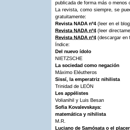
publicada de forma más o menos 
La revista, como siempre, se pued
gratuitamente:
Revista NADA nº4
(leer en el blog
Revista NADA nº4
(leer directam
Revista NADA nº4
(descargar en 
Índice:
Del nuevo ídolo
NIETZSCHE
La sociedad como negación
Máximo Eléutheros
Sissí, la emperatriz nihilista
Trinidad de LEÓN
Les appélistes
Volianihil y Luis Besan
Sofia Kovalevskaya:
matemática y nihilista
M.R.
Luciano de Samósata o el placer