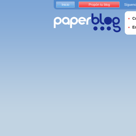
Inicio
Propón tu blog
Sígueno
Cu
E