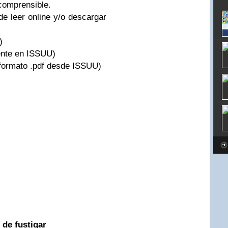
comprensible.
e leer online y/o descargar
)
ente en ISSUU)
formato .pdf desde ISSUU)
 de fustigar