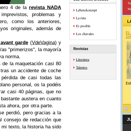
S
mero 4 de la
revista NADA
Ma
Lebenskonzept
imprevistos, problemas y
La ruta
ero, como los anteriores,
L
Es posible
ayos originales, además de
EL
Los chavales
DÍ
 avant garde
(
VdeVagina
) y
as "primerizos", la mayoría
Revistas
ya norma.
Literatura
es de la maquetación casi 80
Talentos
 tras un accidente de coche
a pérdida de casi todas las
Est
plano personal, os la podéis
rar casi 40 páginas, que no
 bastante austera en cuanto
ta ahora, por otra parte.
se perdió, pero gracias a la
l consejo de redacción que
J
i texto, la historia ha sido