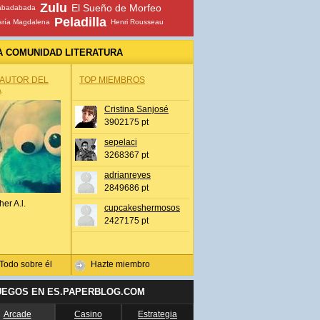
Zulu
El Sueño de Morfeo
abadabada
Peladilla
ría Magdalena
Henri Rousseau
A COMUNIDAD LITERATURA
 AUTOR DEL
TOP MIEMBROS
A
Cristina Sanjosé
3902175 pt
sepelaci
3268367 pt
adrianreyes
2849686 pt
her A.l.
cupcakeshermosos
2427175 pt
Todo sobre él
Hazte miembro
UEGOS EN ES.PAPERBLOG.COM
Arcade
Casino
Estrategia