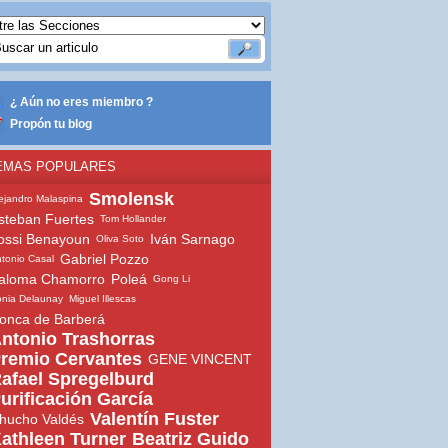
¿ Aún no eres miembro ?
Propón tu blog
EMAS POPULARES
Smolensk
ejandro Malaspina
steban Fuertes
Tom Hollander
ossi Benayoun
Iván Sarnago
Oliva Soto
Gabriel Pozzo
tonio Casal
aloma Chamorro
Poleá
Gong Li
nia Delaunay
Miguel Illescas
onca de Barberá
ntonio Trashorras
remio Cervantes
GENE VINCENT
afael Spregelburd
urificación García
Valentín Fuster
hucho Valdés
athleen Turner
Beatriz Guido