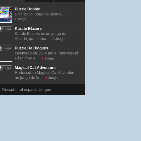
Puzzle Bobble
Un clásico juego de Arcade. ......
Juega
Karate Blazers
Karate Blazers es un juego de
Arcade, que forma......
Juega
Puzzle De Bloques
Inventado en 1984 por el ruso Alekséi
Pázhitnov, e......
Juega
Magical Cat Adventure
Redescubre Magical Cat Adventure,
un juego de la......
Juega
Descubrir el espacio Juegos