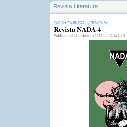
Revista Literatura
INICIO
›
TALENTOS
›
LITERATURA
Revista NADA 4
Publicado el 11 diciembre 2013 por Volia Nihil