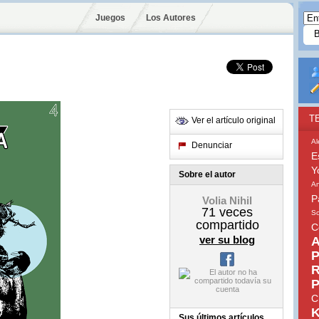
Juegos
Los Autores
T
Ver el artículo original
Al
Denunciar
E
Y
Sobre el autor
An
P
Volia Nihil
71
veces
So
compartido
C
ver su blog
A
P
R
P
C
K
Sus últimos artículos