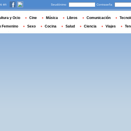
s en
Seudónimo
Contraseña
ltura y Ocio
Cine
Música
Libros
Comunicación
Tecnol
n Femenino
Sexo
Cocina
Salud
Ciencia
Viajes
Ten