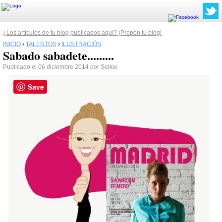
¿Los artículos de tu blog publicados aquí? ¡Propón tu blog!
INICIO
›
TALENTOS
›
ILUSTRACIÓN
Sabado sabadete.........
Publicado el 06 diciembre 2014 por Selkie
Save