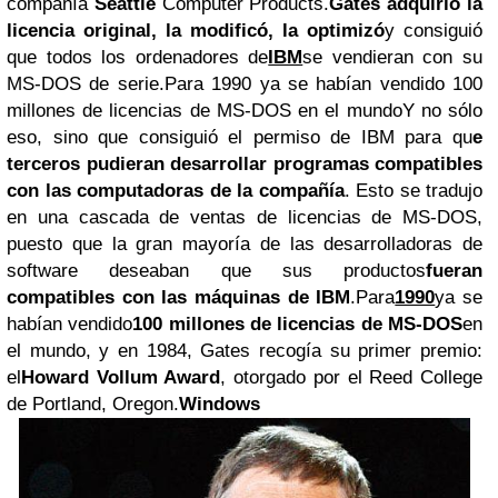
compañía
Seattle
Computer Products.
Gates adquirió la
licencia original, la modificó, la optimizó
y consiguió
que todos los ordenadores de
IBM
se vendieran con su
MS-DOS de serie.Para 1990 ya se habían vendido 100
millones de licencias de MS-DOS en el mundoY no sólo
eso, sino que consiguió el permiso de IBM para qu
e
terceros pudieran desarrollar programas compatibles
con las computadoras de la compañía
. Esto se tradujo
en una cascada de ventas de licencias de MS-DOS,
puesto que la gran mayoría de las desarrolladoras de
software deseaban que sus productos
fueran
compatibles con las máquinas de IBM
.Para
1990
ya se
habían vendido
100 millones de licencias de MS-DOS
en
el mundo, y en 1984, Gates recogía su primer premio:
el
Howard Vollum Award
, otorgado por el Reed College
de Portland, Oregon.
Windows