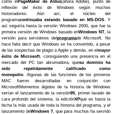
como el
PageMaker de Aldus
(ahora Adobe), punto de
inflexión del éxito de Windows según muchos
historiadores. Aún así, el núcleo del
programa
continuaba estando basado en MS-DOS
. Y
así seguiría hasta la versión Windows 2000, que fue la
primera versión de Windows basado en
Windows NT
, la
versión para servidores del
programa
de Microsoft. No
hace falta decir que Windows se ha convertido, a pesar
de las sospechas de plagio a Apple y demás, en el
mayor
éxito de Microsoft
, consiguiendo una presencia en el
mercado del PC tan abrumadora, que
su dominio ha
sido repetidamente calificado como
monopolio
. Algunas de las funciones de los primeros
MAC fueron desarrolladas en conjunción con
MicrosoftMomentos álgidos de la historia de Windows
serían el lanzamiento de la versión
95
, primer lavado de
cara profundo del sistema, la edición
XP
que es hasta la
fecha la más usada de toda la historia del programa, y el
lanzamiento de
Windows 7
, que para muchos ha servido