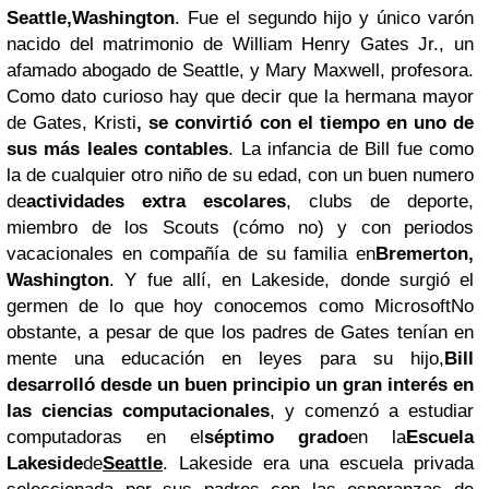
Seattle,Washington
. Fue el segundo hijo y único varón
nacido del matrimonio de William Henry Gates Jr., un
afamado abogado de Seattle, y Mary Maxwell, profesora.
Como dato curioso hay que decir que la hermana mayor
de Gates, Kristi
, se convirtió con el tiempo en uno de
sus más leales contables
. La infancia de Bill fue como
la de cualquier otro niño de su edad, con un buen numero
de
actividades extra escolares
, clubs de deporte,
miembro de los Scouts (cómo no) y con periodos
vacacionales en compañía de su familia en
Bremerton,
Washington
. Y fue allí, en Lakeside, donde surgió el
germen de lo que hoy conocemos como MicrosoftNo
obstante, a pesar de que los padres de Gates tenían en
mente una educación en leyes para su hijo,
Bill
desarrolló desde un buen principio un gran interés en
las ciencias computacionales
, y comenzó a estudiar
computadoras en el
séptimo grado
en la
Escuela
Lakeside
de
Seattle
. Lakeside era una escuela privada