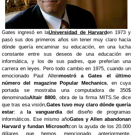
Gates ingresó en la
Universidad de Harvard
en 1973 y
pasó sus dos primeros años sin tener muy claro hacia
dónde quería encaminar su educación, en una lucha
constante entre sus deseos de una educación en
informática, y los de sus padres, que preferían una
carrera en leyes. Pero todo cambio en 1975, cuando un
emocionado Paul Allen
mostró a Gates el último
número del magazine Popular Mechanics
, en cuya
portada se mostraba una computadora de 350$
denominada
Altair 8800
, obra de la firma MITS.Se dice
que tras esa visión,
Gates tuvo muy claro dónde quería
estar
: a
la vanguardia
del diseño de programas
informáticos. Ese mismo año
Gates y Allen abandonan
Harvard
y fundan Microsoft
con la ayuda de los 20.000
dólares que hemos mencionado anteriormente,