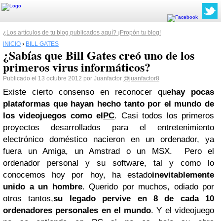
¿Los artículos de tu blog publicados aquí? ¡Propón tu blog!
INICIO
›
BILL GATES
¿Sabías que Bill Gates creó uno de los
primeros virus informáticos?
Publicado el 13 octubre 2012 por Juanfactor
@juanfactor8
Existe cierto consenso en reconocer que
hay pocas
plataformas que hayan hecho tanto por el mundo de
los videojuegos como el
PC
. Casi todos los primeros
proyectos desarrollados para el entretenimiento
electrónico doméstico nacieron en un ordenador, ya
fuera un Amiga, un Amstrad o un MSX. Pero el
ordenador personal y su software, tal y como lo
conocemos hoy por hoy, ha estado
inevitablemente
unido a un hombre
. Querido por muchos, odiado por
otros tantos,
su legado pervive en 8 de cada 10
ordenadores personales en el mundo
. Y el videojuego