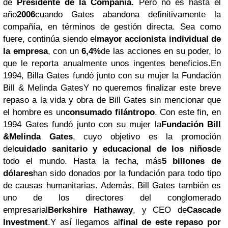
de
Presidente de la Compañía.
Pero no es hasta el
año
2006
cuando Gates abandona definitivamente la
compañía, en términos de gestión directa. Sea como
fuere, continúa siendo el
mayor accionista individual de
la empresa
, con un
6,4%
de las acciones en su poder, lo
que le reporta anualmente unos ingentes beneficios.En
1994, Billa Gates fundó junto con su mujer la Fundación
Bill & Melinda GatesY no queremos finalizar este breve
repaso a la vida y obra de Bill Gates sin mencionar que
el hombre es un
consumado filántropo
. Con este fin, en
1994 Gates fundó junto con su mujer la
Fundación Bill
&Melinda Gates
, cuyo objetivo es la promoción
del
cuidado sanitario y educacional de los niños
de
todo el mundo. Hasta la fecha, más
5 billones de
dólares
han sido donados por la fundación para todo tipo
de causas humanitarias. Además, Bill Gates también es
uno de los directores del conglomerado
empresarial
Berkshire Hathaway
, y CEO de
Cascade
Investment
.Y así llegamos al
final de este repaso por