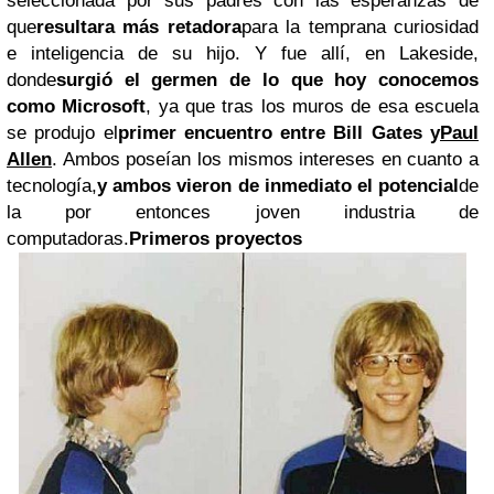
seleccionada por sus padres con las esperanzas de
que
resultara más retadora
para la temprana curiosidad
e inteligencia de su hijo. Y fue allí, en Lakeside,
donde
surgió el germen de lo que hoy conocemos
como Microsoft
, ya que tras los muros de esa escuela
se produjo el
primer encuentro entre Bill Gates y
Paul
Allen
. Ambos poseían los mismos intereses en cuanto a
tecnología,
y ambos vieron de inmediato el potencial
de
la por entonces joven industria de
computadoras.
Primeros proyectos