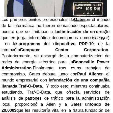
Los primeros pinitos profesionales de
Gates
en el mundo
de la informática no fueron demasiado espectaculares,
puesto que se limitaban a la
eliminación de errores
(lo
que en jerga informática denominamos como
debugger
)
en los
programas del dispositivo PDP-10
, de la
compañía
Computer Center Corporation
.
Posteriormente, se encargó de la computerización de
redes de energía eléctrica para la
Bonneville Power
Administration
.Finalmente, tras estos trabajos de
compromiso, Gates debuta junto con
Paul Allen
en el
mundo empresarial con la
fundación de una compañía
llamada Traf-O-Data
. Y todo esto, mientras continuaba
estudiando. Traf-O-Data, que ofrecía servicios de
análisis de patrones de tráfico para la administración
local, proporcionó a Allen y a Gates un
fondo de
20.000$
que les resultaría vital en la futura fundación de