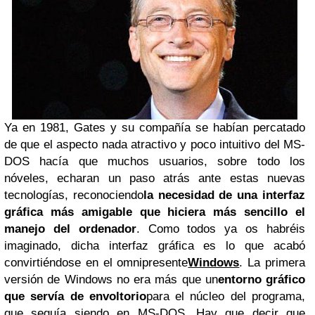
Ya en 1981, Gates y su compañía se habían percatado
de que el aspecto nada atractivo y poco intuitivo del MS-
DOS hacía que muchos usuarios, sobre todo los
nóveles, echaran un paso atrás ante estas nuevas
tecnologías, reconociendo
la necesidad de una interfaz
gráfica más amigable que hiciera más sencillo el
manejo del ordenador
. Como todos ya os habréis
imaginado, dicha interfaz gráfica es lo que acabó
convirtiéndose en el omnipresente
Windows
. La primera
versión de Windows no era más que un
entorno gráfico
que servía de envoltorio
para el núcleo del programa,
que seguía siendo en MS-DOS. Hay que decir que