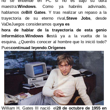
no se entiende en PC si no es bajo su obra
maestra:
Windows
. Como ya habréis adivinado,
hablamos de
Bill Gates
. Y tras realizar un repaso a la
trayectoria de su eterno rival,
Steve Jobs
, desde
VaDeJuegos consideramos que
ya es
hora de hablar de la trayectoria de esta genio
informático
.
Windows
8
está ya a la vuelta de la
esquina. ¿Queréis conocer al hombre que lo inició todo?
Pues
continuad leyendo
.
Orígenes
William H. Gates III nació el
28 de octubre de 1955 en