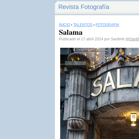
Revista Fotografía
INICIO
›
TALENTOS
›
FOTOGRAFÍA
Salama
Publicado el 17 abril 2024 por Santimb
@Santi