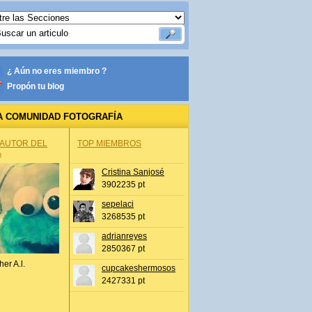
¿ Aún no eres miembro ?
Propón tu blog
A COMUNIDAD FOTOGRAFÍA
 AUTOR DEL
TOP MIEMBROS
A
Cristina Sanjosé
3902235 pt
sepelaci
3268535 pt
adrianreyes
2850367 pt
her A.l.
cupcakeshermosos
2427331 pt