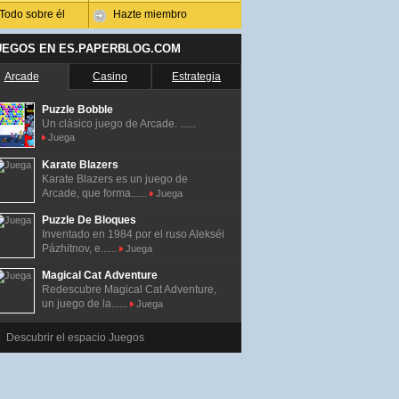
Todo sobre él
Hazte miembro
UEGOS EN ES.PAPERBLOG.COM
Arcade
Casino
Estrategia
Puzzle Bobble
Un clásico juego de Arcade. ......
Juega
Karate Blazers
Karate Blazers es un juego de
Arcade, que forma......
Juega
Puzzle De Bloques
Inventado en 1984 por el ruso Alekséi
Pázhitnov, e......
Juega
Magical Cat Adventure
Redescubre Magical Cat Adventure,
un juego de la......
Juega
Descubrir el espacio Juegos