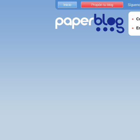
Inicio
Propón tu blog
Sígueno
Cu
E