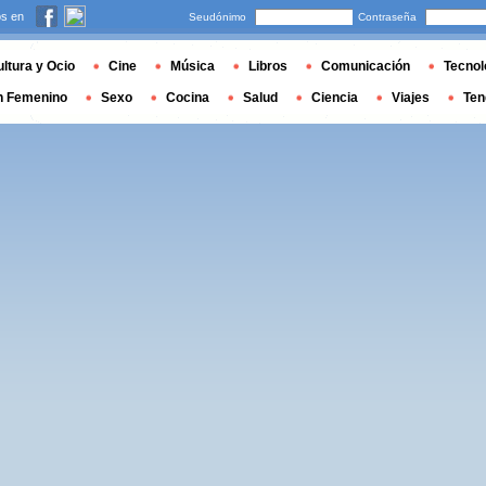
s en
Seudónimo
Contraseña
ltura y Ocio
Cine
Música
Libros
Comunicación
Tecnol
n Femenino
Sexo
Cocina
Salud
Ciencia
Viajes
Ten