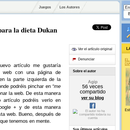
Juegos
Los Autores
para la dieta Dukan
L
Ver el artículo original
Denunciar
EL
DÍ
evo artículo me gustaría
Sobre el autor
la web con una página de
n la parte izquierda de la
Agip
donde podréis pinchar en
“me
56
veces
compartido
nar la web. De esta manera
ver su blog
artículo podréis verlo en
oogle + y de esta manera
Est
esta web. Bueno, después de
 que tenemos en mente.
Sus últimos artículos