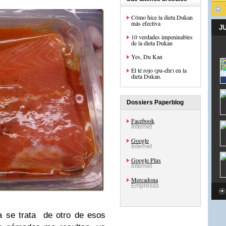
Cómo hice la dieta Dukan
más efectiva
J
10 verdades impeninables
de la dieta Dukan
Yes, Du Kan
El té rojo (pu-ehr) en la
dieta Dukan.
Dossiers Paperblog
Facebook
Internet
Google
Internet
Google Plus
Internet
Mercadona
Empresas
a se trata de otro de esos