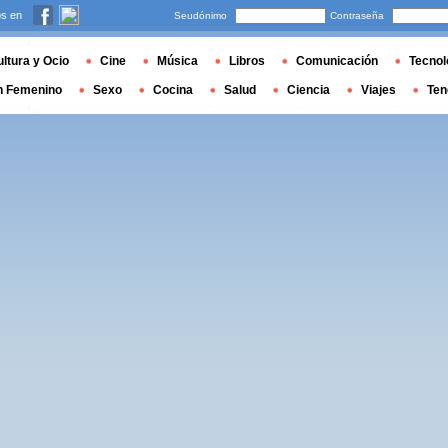
s en
Seudónimo
Contraseña
ltura y Ocio
Cine
Música
Libros
Comunicación
Tecnol
n Femenino
Sexo
Cocina
Salud
Ciencia
Viajes
Ten