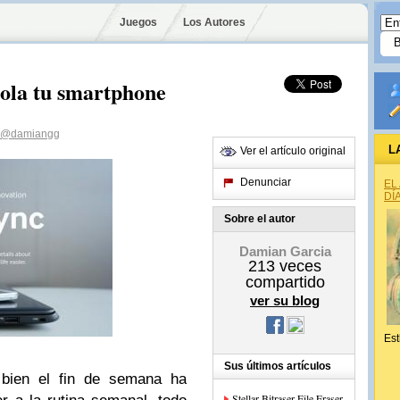
Juegos
Los Autores
ola tu smartphone
@damiangg
L
Ver el artículo original
Denunciar
EL
DÍ
Sobre el autor
Damian Garcia
213
veces
compartido
ver su blog
Est
Sus últimos artículos
bien el fin de semana ha
Stellar Bitraser File Eraser