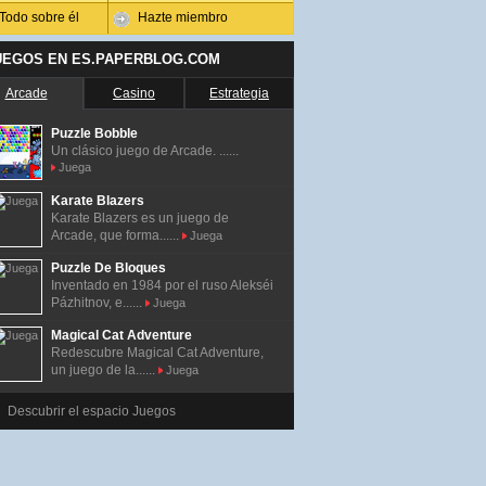
Todo sobre él
Hazte miembro
UEGOS EN ES.PAPERBLOG.COM
Arcade
Casino
Estrategia
Puzzle Bobble
Un clásico juego de Arcade. ......
Juega
Karate Blazers
Karate Blazers es un juego de
Arcade, que forma......
Juega
Puzzle De Bloques
Inventado en 1984 por el ruso Alekséi
Pázhitnov, e......
Juega
Magical Cat Adventure
Redescubre Magical Cat Adventure,
un juego de la......
Juega
Descubrir el espacio Juegos