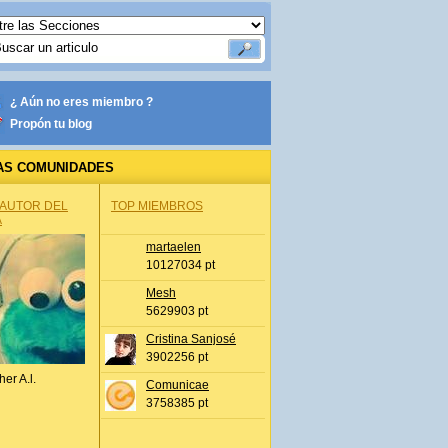
¿ Aún no eres miembro ?
Propón tu blog
AS COMUNIDADES
 AUTOR DEL
TOP MIEMBROS
A
martaelen
10127034 pt
Mesh
5629903 pt
Cristina Sanjosé
3902256 pt
her A.l.
Comunicae
3758385 pt