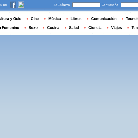
s en
Seudónimo
Contraseña
ltura y Ocio
Cine
Música
Libros
Comunicación
Tecnol
n Femenino
Sexo
Cocina
Salud
Ciencia
Viajes
Ten