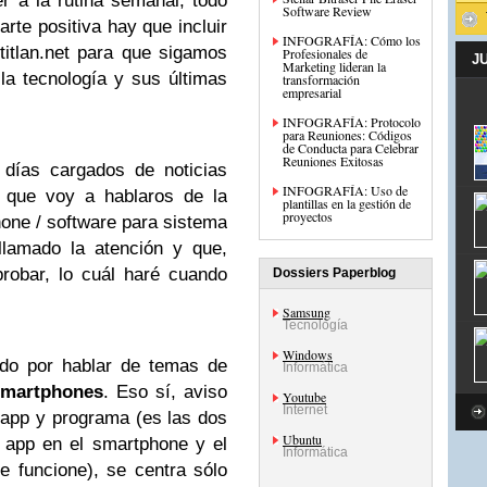
r a la rutina semanal, todo
Software Review
arte positiva hay que incluir
INFOGRAFÍA: Cómo los
titlan.net para que sigamos
Profesionales de
J
Marketing lideran la
la tecnología y sus últimas
transformación
empresarial
INFOGRAFÍA: Protocolo
para Reuniones: Códigos
de Conducta para Celebrar
Reuniones Exitosas
 días cargados de noticias
INFOGRAFÍA: Uso de
í que voy a hablaros de la
plantillas en la gestión de
proyectos
one / software para sistema
amado la atención y que,
robar, lo cuál haré cuando
Dossiers Paperblog
Samsung
Tecnología
Windows
ado por hablar de temas de
Informática
smartphones
. Eso sí, aviso
Youtube
Internet
app y programa (es las dos
Ubuntu
 app en el smartphone y el
Informática
e funcione), se centra sólo