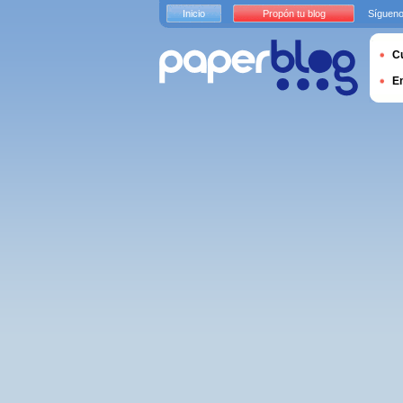
Inicio
Propón tu blog
Sígueno
Cu
E