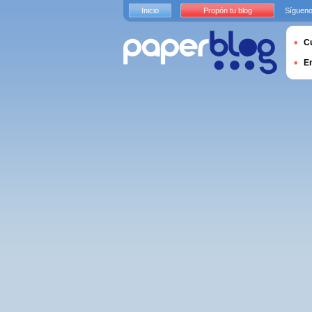
Inicio
Propón tu blog
Sígueno
Cu
E