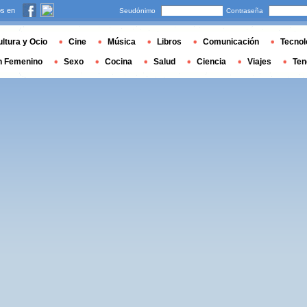
s en
Seudónimo
Contraseña
ltura y Ocio
Cine
Música
Libros
Comunicación
Tecnol
n Femenino
Sexo
Cocina
Salud
Ciencia
Viajes
Ten