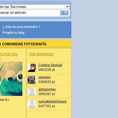
¿ Aún no eres miembro ?
Propón tu blog
A COMUNIDAD FOTOGRAFÍA
 AUTOR DEL
TOP MIEMBROS
A
Cristina Sanjosé
3902235 pt
sepelaci
3268535 pt
adrianreyes
2850367 pt
her A.l.
cupcakeshermosos
2427331 pt