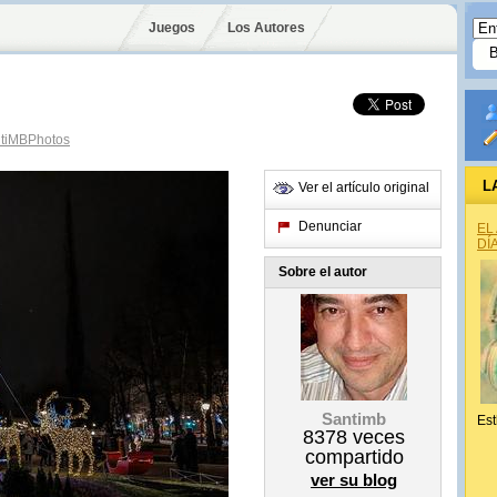
Juegos
Los Autores
tiMBPhotos
L
Ver el artículo original
Denunciar
EL
DÍ
Sobre el autor
Santimb
Est
8378
veces
compartido
ver su blog