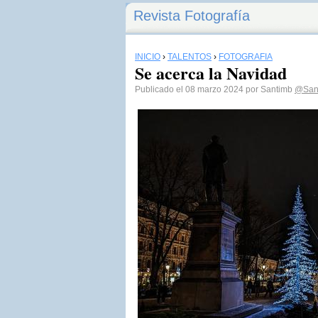
Revista Fotografía
INICIO
›
TALENTOS
›
FOTOGRAFÍA
Se acerca la Navidad
Publicado el 08 marzo 2024 por Santimb
@San