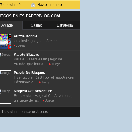
Todo sobre él
Hazte miembro
UEGOS EN ES.PAPERBLOG.COM
Arcade
Casino
Estrategia
Puzzle Bobble
Un clásico juego de Arcade. ......
Juega
Karate Blazers
Karate Blazers es un juego de
Arcade, que forma......
Juega
Puzzle De Bloques
Inventado en 1984 por el ruso Alekséi
Pázhitnov, e......
Juega
Magical Cat Adventure
Redescubre Magical Cat Adventure,
un juego de la......
Juega
Descubrir el espacio Juegos