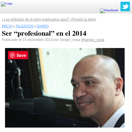
¿Los artículos de tu blog publicados aquí? ¡Propón tu blog!
INICIO
›
TALENTOS
›
DIARIO
Ser “profesional” en el 2014
Publicado el 15 diciembre 2013 por Sergio_sosa
@sergio_sosa
Save