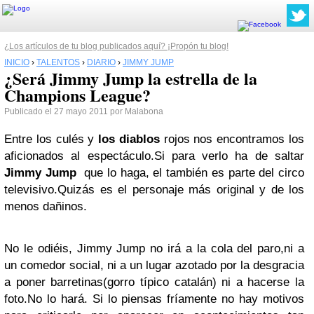
¿Los artículos de tu blog publicados aquí? ¡Propón tu blog!
INICIO
›
TALENTOS
›
DIARIO
›
JIMMY JUMP
¿Será Jimmy Jump la estrella de la
Champions League?
Publicado el 27 mayo 2011 por Malabona
Entre los culés y
los diablos
rojos nos encontramos los
aficionados al espectáculo.Si para verlo ha de saltar
Jimmy Jump
que lo haga, el también es parte del circo
televisivo.Quizás es el personaje más original y de los
menos dañinos.
No le odiéis, Jimmy Jump no irá a la cola del paro,ni a
un comedor social, ni a un lugar azotado por la desgracia
a poner barretinas(gorro típico catalán) ni a hacerse la
foto.No lo hará. Si lo piensas fríamente no hay motivos